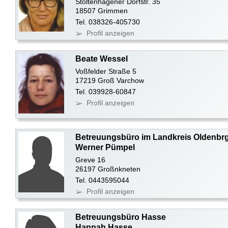
Stoltenhagener Dorfstr. 35
18507 Grimmen
Tel. 038326-405730
Profil anzeigen
Beate Wessel
Voßfelder Straße 5
17219 Groß Varchow
Tel. 039928-60847
Profil anzeigen
Betreuungsbüro im Landkreis Oldenbr
Werner Pümpel
Greve 16
26197 Großnkneten
Tel. 0443595044
Profil anzeigen
Betreuungsbüro Hasse
Hannah Hasse