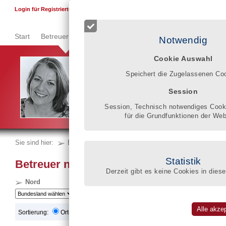
F
Login für Registrierte
Start
Betreuer finden
Qualitätsregister
Registrierung
Se
Notwendig
Cookie Auswahl
Im Qualitätsregister können Betroffene, die Angehö
Speichert die Zugelassenen Co
Klarheit gewinnen, welches wissen-
schaftliche und pädagogische Wissen, welche berufl
Session
gesetzlicher Betreuer mitbringt, um die schwierige L
verbessern.
Session, Technisch notwendiges Cooki
Gisela Donner
für die Grundfunktionen der Web
Sie sind hier:
Betreuer finden
nach Regionen
Statistik
Betreuer nach Regionen/Bundesländern
Derzeit gibt es keine Cookies in diese
Nord
Ost
Süd
Sortierung:
Ort(alphabetisch)
Entfernung zu PLZ: