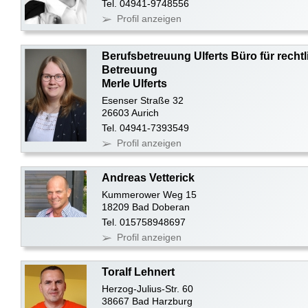
Tel. 04941-9748556
Profil anzeigen
Berufsbetreuung Ulferts Büro für rechtl
Betreuung
Merle Ulferts
Esenser Straße 32
26603 Aurich
Tel. 04941-7393549
Profil anzeigen
Andreas Vetterick
Kummerower Weg 15
18209 Bad Doberan
Tel. 015758948697
Profil anzeigen
Toralf Lehnert
Herzog-Julius-Str. 60
38667 Bad Harzburg