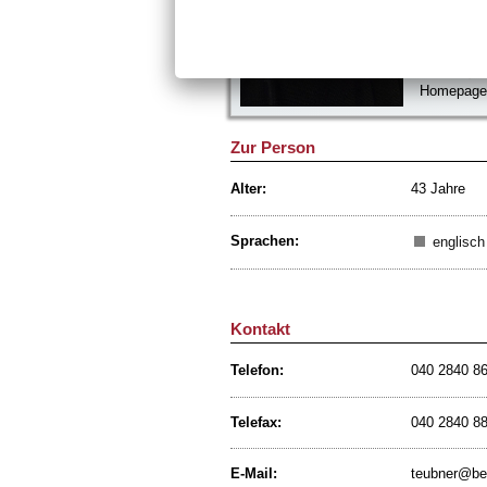
20099 Ha
Telefon: 0
Telefax: 0
E-Mail:
Homepag
Zur Person
Alter:
43 Jahre
Sprachen:
englisch
Kontakt
Telefon:
040 2840 8
Telefax:
040 2840 8
E-Mail:
teubner@ber