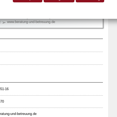
mburg
40 2840 8651-16
E
40 2840 8870
teubner@beratung-und-betreuung.de
e:
www.beratung-und-betreuung.de
651-16
870
atung-und-betreuung.de