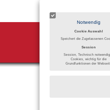
Login für Registrierte
Start
Betreuer finden
Qualitätsr
Notwendig
Cookie Auswahl
Im Qualitätsr
Klarheit gewi
Speichert die Zugelassenen Co
schaftliche u
gesetzlicher 
Session
verbessern.
Gisela Donne
Session, Technisch notwendi
Cookies, wichtig für die
Grundfunktionen der Websei
Sie sind hier:
Bürogem
Lasse T
eingeschri
Steindam