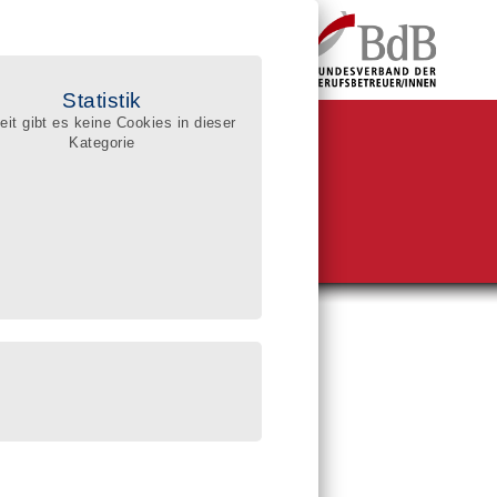
Statistik
eit gibt es keine Cookies in dieser
Kategorie
BdB-Qualitätsregister
ualifizierte Berufsbetreuer/innen
he im Register
sgerichte:
reissuche (PLZ)
enssuche