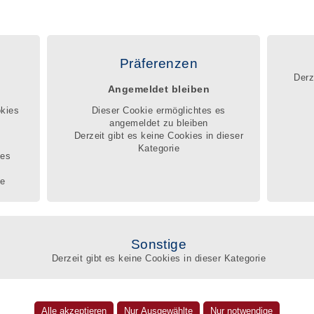
|
|
|
FAQ
Kontakt
Impressum
Datenschutz
egister
Registrierung
Service
Beschwerdemanagement
Präferenzen
Derz
Angemeldet bleiben
egister können Betroffene, die Angehörigen und zuständigen Sachbearbeiter
nnen, welches wissen-
okies
Dieser Cookie ermöglichtes es
nd pädagogische Wissen, welche berufliche Erfahrung und Qualifikation ein
angemeldet zu bleiben
Betreuer mitbringt, um die schwierige Lebenssituation der Betroffenen zu
Derzeit gibt es keine Cookies in dieser
Q
Kategorie
r
ges
te
Suc
Amt
Sonstige
einschaft im Steindamm 91
Derzeit gibt es keine Cookies in dieser Kategorie
Umk
eubner
eben im BdB-Qualitätsregister
m 91
Nam