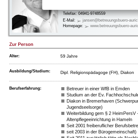
26603 Aurich
Telefon: 04941-9748556
Telefax: 04941-9748559
E-Mail:
jansen@betreuungsbuero-auric
Homepage:
www.betreuungsbuero-auri
Zur Person
59 Jahre
Alter:
Ausbildung/Studium:
Dipl. Religionspädagoge (FH), Diakon
Berufserfahrung:
Betreuer in einer WfB in Emden
Studium an der Ev. Fachhochschul
Diakon in Bremerhaven (Schwerpunk
Jugendseelsorge)
Weiterbildung gem § 2 HeimPersV - 
Altenpflegeeinrichtung in Hameln
Seit 2001 freiberuflicher Berufsbet
seit 2003 in der Bürogemeinschaft)
Seit 2011 zusätzlich tätig als Nachl