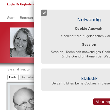
F
Login für Registrierte
Start
Betreuer finden
Qualitätsregister
Registrierung
Se
Notwendig
Cookie Auswahl
Im Qualitätsregister können Betroffene, die Angehö
Speichert die Zugelassenen Co
Klarheit gewinnen, welches wissen-
schaftliche und pädagogische Wissen, welche berufl
Session
gesetzlicher Betreuer mitbringt, um die schwierige L
verbessern.
Session, Technisch notwendiges Cooki
Gisela Donner
für die Grundfunktionen der Web
Sie sind hier:
Statistik
Derzeit gibt es keine Cookies in diese
Betreuungsbüro Aurich
Klaus Jansen
eingeschrieben im BdB-Qualitätsregister
Leerer Landstr. 30