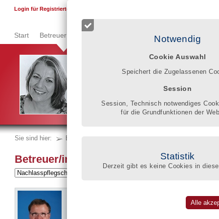
F
Login für Registrierte
Start
Betreuer finden
Qualitätsregister
Registrierung
Se
Notwendig
Cookie Auswahl
Im Qualitätsregister können Betroffene, die Angehö
Speichert die Zugelassenen Co
Klarheit gewinnen, welches wissen-
schaftliche und pädagogische Wissen, welche berufl
Session
gesetzlicher Betreuer mitbringt, um die schwierige L
verbessern.
Session, Technisch notwendiges Cooki
Gisela Donner
für die Grundfunktionen der Web
Sie sind hier:
Betreuer finden
nach Tätigkeitsfeldern
Statistik
Betreuer/innen nach Tätigkeitsfeldern
Derzeit gibt es keine Cookies in diese
Betreuungsbüro Hartmann
Hans Hartmann
Neue Blumenstraße 15 c