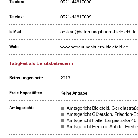
0521-44817690
Telefon:
0521-44817699
Telefax:
oezkan@betreuungsbuero-bielefeld.de
E-Mail:
www.betreuungsbuero-bielefeld.de
Web:
Tätigkeit als Berufsbetreuerin
2013
Betreuungen seit:
Keine Angabe
Freie Kapazitäten:
Amtsgericht:
Amtsgericht Bielefeld, Gerichtstraß
Amtsgericht Gütersloh, Friedrich-E
Amtsgericht Halle, Langestraße 46
Amtsgericht Herford, Auf der Freihei