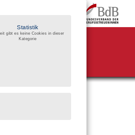
Statistik
eit gibt es keine Cookies in dieser
Kategorie
BdB-Qualitätsregister
ualifizierte Berufsbetreuer/innen
he im Register
sgerichte:
reissuche (PLZ)
enssuche