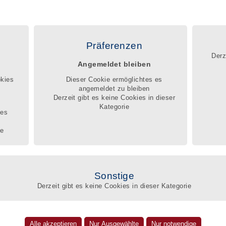
|
|
|
FAQ
Kontakt
Impressum
Datenschutz
egister
Registrierung
Service
Beschwerdemanagement
Präferenzen
Derz
Angemeldet bleiben
egister können Betroffene, die Angehörigen und zuständigen Sachbearbeiter
nnen, welches wissen-
okies
Dieser Cookie ermöglichtes es
nd pädagogische Wissen, welche berufliche Erfahrung und Qualifikation ein
angemeldet zu bleiben
Betreuer mitbringt, um die schwierige Lebenssituation der Betroffenen zu
Derzeit gibt es keine Cookies in dieser
Q
Kategorie
r
ges
te
Suc
Amt
Sonstige
gsbüro Frick
Derzeit gibt es keine Cookies in dieser Kategorie
Umk
rick
eben im BdB-Qualitätsregister
ber-Weg 1
Nam