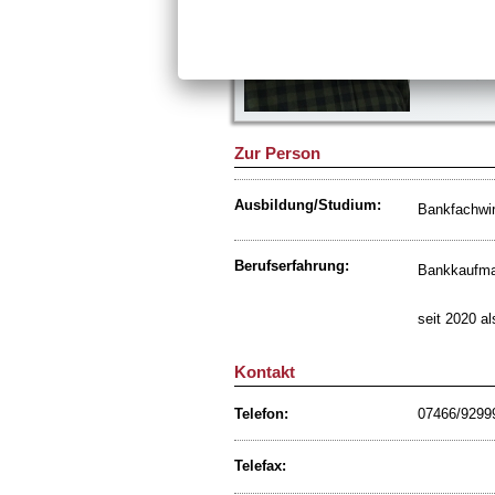
88637 Leib
Telefon: 
Telefax:
E-Mail:
Zur Person
Ausbildung/Studium:
Bankfachwir
Berufserfahrung:
Bankkaufma
seit 2020 al
Kontakt
Telefon:
07466/9299
Telefax: