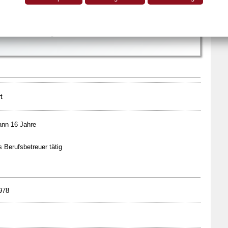
ertingen
07466/9299978
E
daniel@betreuungen-frick.de
t
nn 16 Jahre
s Berufsbetreuer tätig
978