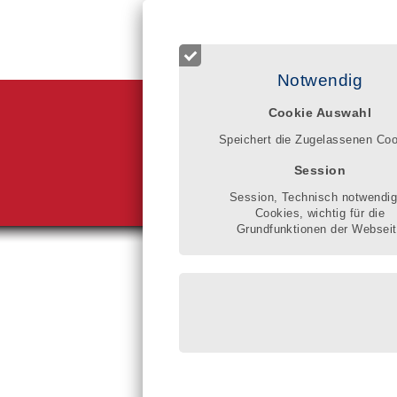
Login für Registrierte
Start
Betreuer finden
Qualitätsr
Notwendig
Cookie Auswahl
Im Qualitätsr
Klarheit gewi
Speichert die Zugelassenen Co
schaftliche u
gesetzlicher 
Session
verbessern.
Gisela Donne
Session, Technisch notwendi
Cookies, wichtig für die
Grundfunktionen der Websei
Sie sind hier:
Betreuun
Daniel F
eingeschri
Rudolf-Al