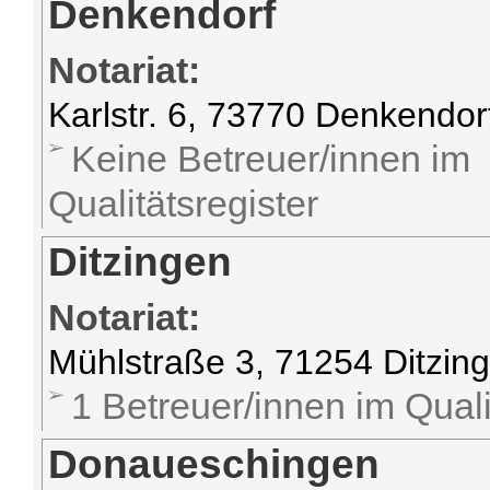
Denkendorf
Notariat:
Karlstr. 6, 73770 Denkendor
Keine Betreuer/innen im
Qualitätsregister
Ditzingen
Notariat:
Mühlstraße 3, 71254 Ditzin
1 Betreuer/innen im Quali
Donaueschingen