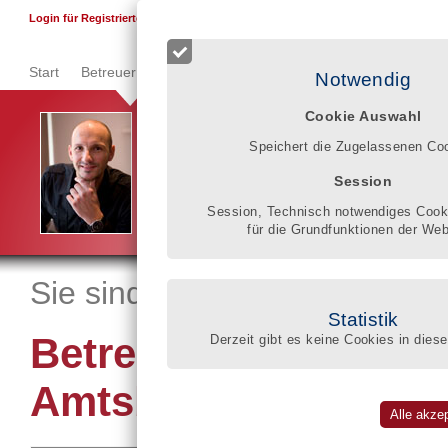
F
Login für Registrierte
Start
Betreuer finden
Qualitätsregister
Registrierung
Se
Notwendig
Cookie Auswahl
Ich wünsche mir, dass Menschen mit Betreuungsbed
Speichert die Zugelassenen Co
Qualitätsregister nutzen, um einen für sie geeignete
Ralf Hachemer
Session
Session, Technisch notwendiges Cooki
für die Grundfunktionen der Web
Sie sind hier:
Betreuer find
Statistik
Betreuer/innen in
Derzeit gibt es keine Cookies in diese
Amtsbezirken