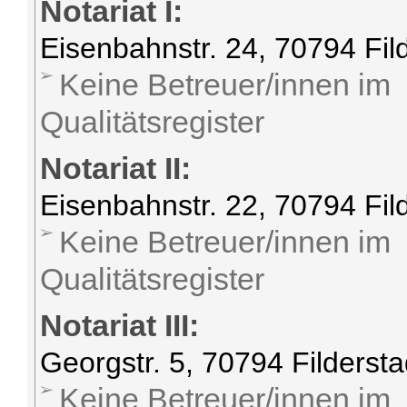
Notariat I:
Eisenbahnstr. 24, 70794 Fil
Keine Betreuer/innen im
Qualitätsregister
Notariat II:
Eisenbahnstr. 22, 70794 Fil
Keine Betreuer/innen im
Qualitätsregister
Notariat III:
Georgstr. 5, 70794 Fildersta
Keine Betreuer/innen im