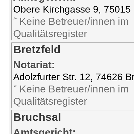
Obere Kirchgasse 9, 75015 
Keine Betreuer/innen im
Qualitätsregister
Bretzfeld
Notariat:
Adolzfurter Str. 12, 74626 B
Keine Betreuer/innen im
Qualitätsregister
Bruchsal
Amtsgericht: