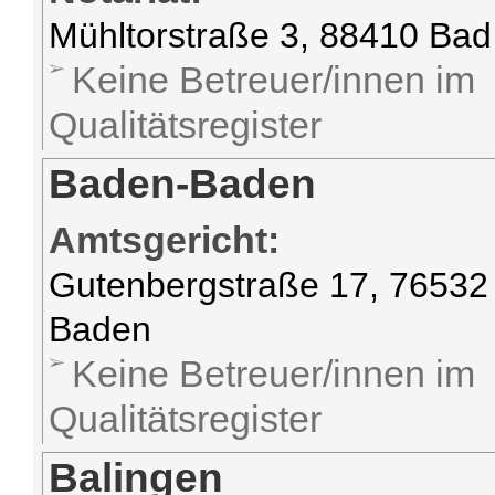
Mühltorstraße 3, 88410 Ba
Keine Betreuer/innen im
Qualitätsregister
Baden-Baden
Amtsgericht:
Gutenbergstraße 17, 76532
Baden
Keine Betreuer/innen im
Qualitätsregister
Balingen