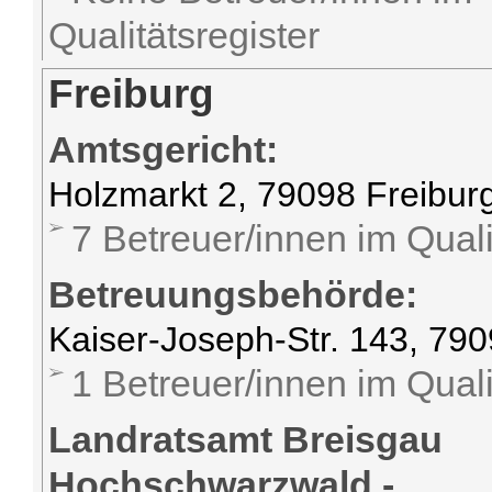
Qualitätsregister
Freiburg
Amtsgericht:
Holzmarkt 2, 79098 Freibur
7 Betreuer/innen im Quali
Betreuungsbehörde:
Kaiser-Joseph-Str. 143, 790
1 Betreuer/innen im Quali
Landratsamt Breisgau
Hochschwarzwald -