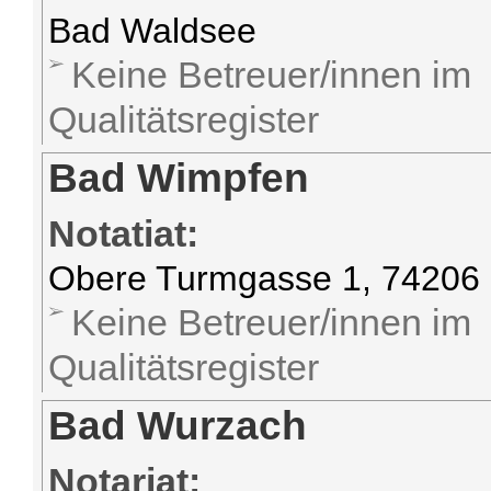
Bad Waldsee
Keine Betreuer/innen im
Qualitätsregister
Bad Wimpfen
Notatiat:
Obere Turmgasse 1, 74206
Keine Betreuer/innen im
Qualitätsregister
Bad Wurzach
Notariat: