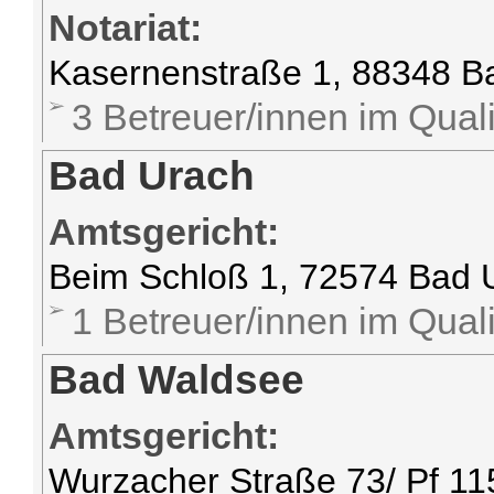
Notariat:
Kasernenstraße 1, 88348 B
3 Betreuer/innen im Quali
Bad Urach
Amtsgericht:
Beim Schloß 1, 72574 Bad 
1 Betreuer/innen im Quali
Bad Waldsee
Amtsgericht:
Wurzacher Straße 73/ Pf 11