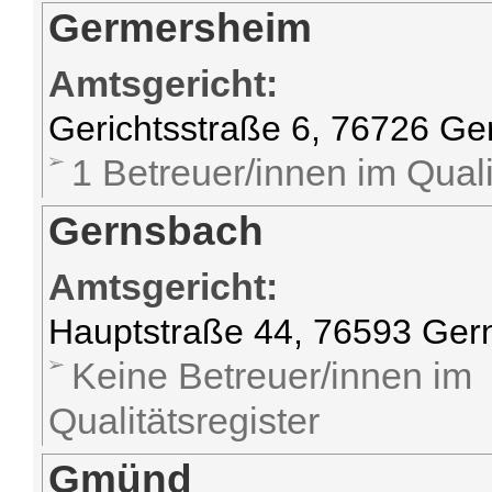
Germersheim
Amtsgericht:
Gerichtsstraße 6, 76726 G
1 Betreuer/innen im Quali
Gernsbach
Amtsgericht:
Hauptstraße 44, 76593 Ger
Keine Betreuer/innen im
Qualitätsregister
Gmünd