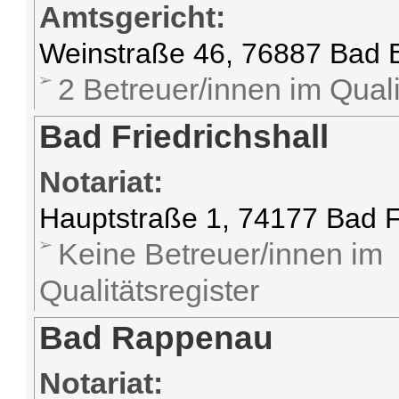
Amtsgericht:
Weinstraße 46, 76887 Bad 
2 Betreuer/innen im Quali
Bad Friedrichshall
Notariat:
Hauptstraße 1, 74177 Bad Fr
Keine Betreuer/innen im
Qualitätsregister
Bad Rappenau
Notariat: