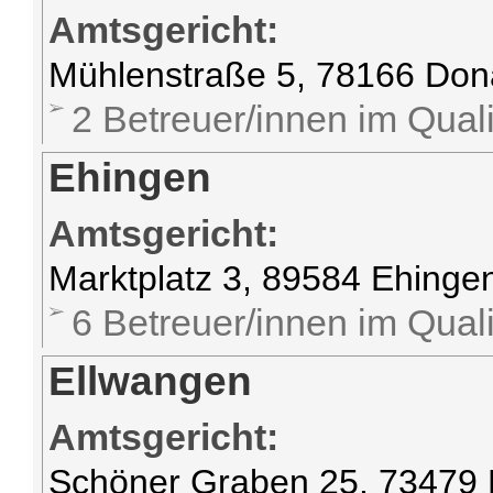
Amtsgericht:
Mühlenstraße 5, 78166 Do
2 Betreuer/innen im Quali
Ehingen
Amtsgericht:
Marktplatz 3, 89584 Ehinge
6 Betreuer/innen im Quali
Ellwangen
Amtsgericht:
Schöner Graben 25, 73479 