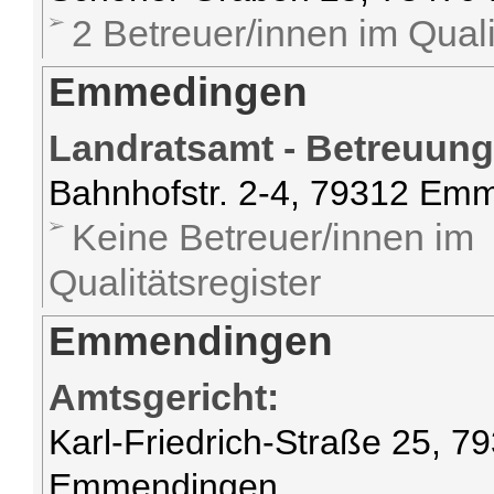
2 Betreuer/innen im Quali
Emmedingen
Landratsamt - Betreuun
Bahnhofstr. 2-4, 79312 Em
Keine Betreuer/innen im
Qualitätsregister
Emmendingen
Amtsgericht:
Karl-Friedrich-Straße 25, 7
Emmendingen