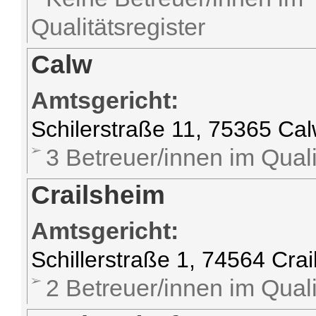
Qualitätsregister
Calw
Amtsgericht:
Schilerstraße 11, 75365 Ca
3 Betreuer/innen im Quali
Crailsheim
Amtsgericht:
Schillerstraße 1, 74564 Cra
2 Betreuer/innen im Quali