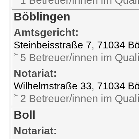
Böblingen
Amtsgericht:
Steinbeisstraße 7, 71034 B
5 Betreuer/innen im Quali
Notariat:
Wilhelmstraße 33, 71034 Bö
2 Betreuer/innen im Quali
Boll
Notariat: