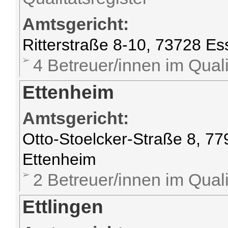
Amtsgericht:
Ritterstraße 8-10, 73728 Es
4 Betreuer/innen im Quali
Ettenheim
Amtsgericht:
Otto-Stoelcker-Straße 8, 7
Ettenheim
2 Betreuer/innen im Quali
Ettlingen