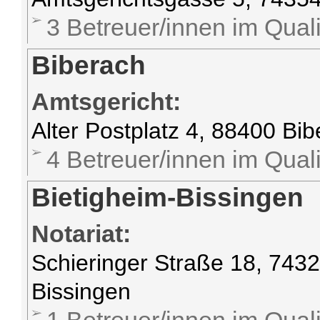
3 Betreuer/innen im Quali
Biberach
Amtsgericht:
Alter Postplatz 4, 88400 Bi
4 Betreuer/innen im Quali
Bietigheim-Bissingen
Notariat:
Schieringer Straße 18, 7432
Bissingen
1 Betreuer/innen im Quali