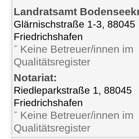
Landratsamt Bodenseekr
Glärnischstraße 1-3, 88045
Friedrichshafen
Keine Betreuer/innen im
Qualitätsregister
Notariat:
Riedleparkstraße 1, 88045
Friedrichshafen
Keine Betreuer/innen im
Qualitätsregister