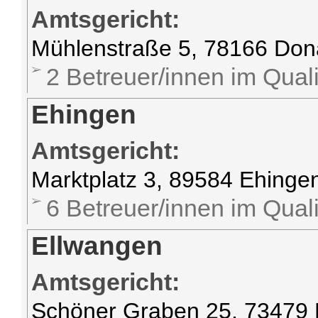
Amtsgericht:
Mühlenstraße 5, 78166 Do
2 Betreuer/innen im Quali
Ehingen
Amtsgericht:
Marktplatz 3, 89584 Ehinge
6 Betreuer/innen im Quali
Ellwangen
Amtsgericht:
Schöner Graben 25, 73479 