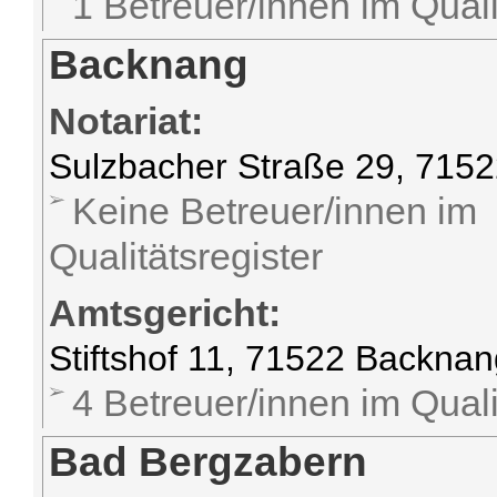
1 Betreuer/innen im Quali
Backnang
Notariat:
Sulzbacher Straße 29, 715
Keine Betreuer/innen im
Qualitätsregister
Amtsgericht:
Stiftshof 11, 71522 Backna
4 Betreuer/innen im Quali
Bad Bergzabern