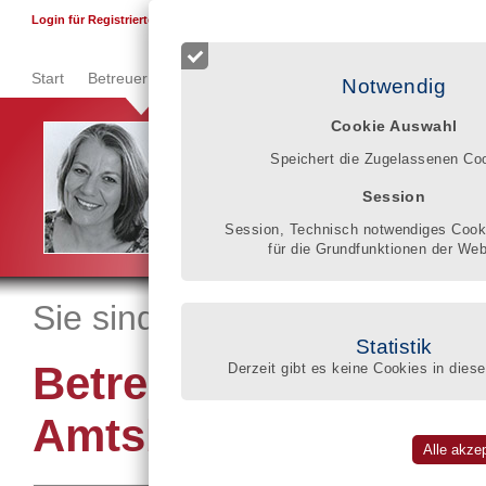
F
Login für Registrierte
Start
Betreuer finden
Qualitätsregister
Registrierung
Se
Notwendig
Cookie Auswahl
Im Qualitätsregister können Betroffene, die Angehö
Speichert die Zugelassenen Co
Klarheit gewinnen, welches wissen-
schaftliche und pädagogische Wissen, welche berufl
Session
gesetzlicher Betreuer mitbringt, um die schwierige L
verbessern.
Session, Technisch notwendiges Cooki
Gisela Donner
für die Grundfunktionen der Web
Sie sind hier:
Betreuer find
Statistik
Betreuer/innen in
Derzeit gibt es keine Cookies in diese
Amtsbezirken