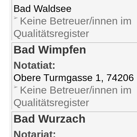
Bad Waldsee
Keine Betreuer/innen im
Qualitätsregister
Bad Wimpfen
Notatiat:
Obere Turmgasse 1, 74206
Keine Betreuer/innen im
Qualitätsregister
Bad Wurzach
Notariat: