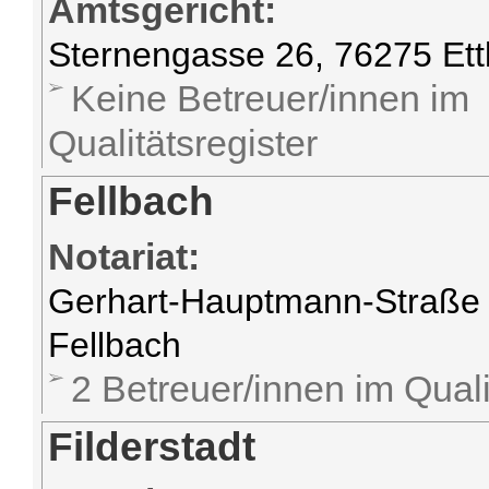
Amtsgericht:
Sternengasse 26, 76275 Ett
Keine Betreuer/innen im
Qualitätsregister
Fellbach
Notariat:
Gerhart-Hauptmann-Straße 
Fellbach
2 Betreuer/innen im Quali
Filderstadt