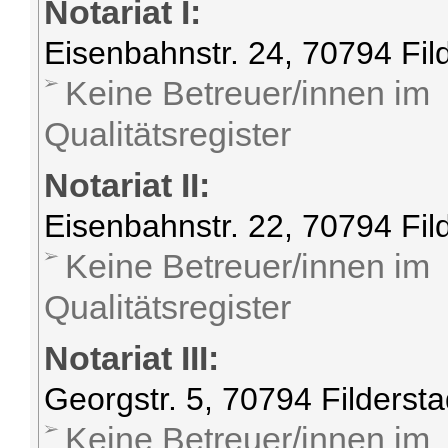
Notariat I:
Eisenbahnstr. 24, 70794 Fil
Keine Betreuer/innen im
Qualitätsregister
Notariat II:
Eisenbahnstr. 22, 70794 Fil
Keine Betreuer/innen im
Qualitätsregister
Notariat III:
Georgstr. 5, 70794 Fildersta
Keine Betreuer/innen im