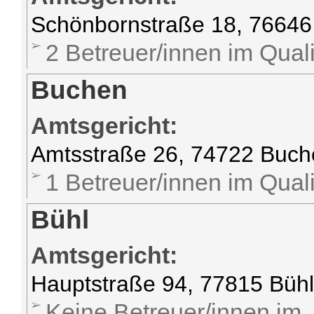
Schönbornstraße 18, 76646
2 Betreuer/innen im Quali
Buchen
Amtsgericht:
Amtsstraße 26, 74722 Buch
1 Betreuer/innen im Quali
Bühl
Amtsgericht:
Hauptstraße 94, 77815 Bühl
Keine Betreuer/innen im