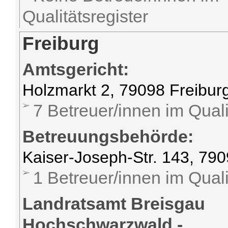
Qualitätsregister
Freiburg
Amtsgericht:
Holzmarkt 2, 79098 Freibur
7 Betreuer/innen im Quali
Betreuungsbehörde:
Kaiser-Joseph-Str. 143, 790
1 Betreuer/innen im Quali
Landratsamt Breisgau
Hochschwarzwald -