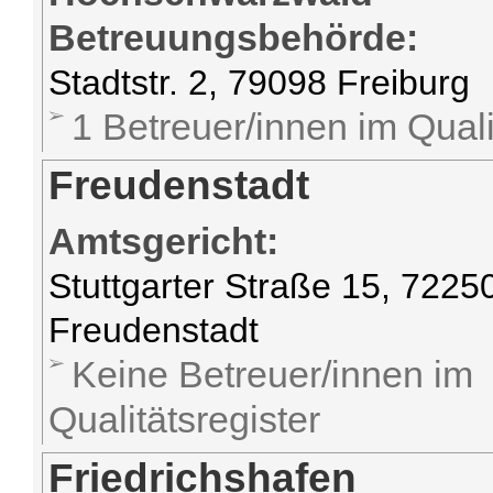
Betreuungsbehörde:
Stadtstr. 2, 79098 Freiburg
1 Betreuer/innen im Quali
Freudenstadt
Amtsgericht:
Stuttgarter Straße 15, 7225
Freudenstadt
Keine Betreuer/innen im
Qualitätsregister
Friedrichshafen