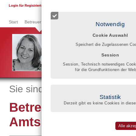
F
Login für Registrierte
Start
Betreuer finden
Qualitätsregister
Registrierung
Se
Notwendig
Cookie Auswahl
Im Qualitätsregister können Betroffene, die Angehö
Speichert die Zugelassenen Co
Klarheit gewinnen, welches wissen-
schaftliche und pädagogische Wissen, welche berufl
Session
gesetzlicher Betreuer mitbringt, um die schwierige L
verbessern.
Session, Technisch notwendiges Cooki
Gisela Donner
für die Grundfunktionen der Web
Sie sind hier:
Betreuer find
Statistik
Betreuer/innen in
Derzeit gibt es keine Cookies in diese
Amtsbezirken