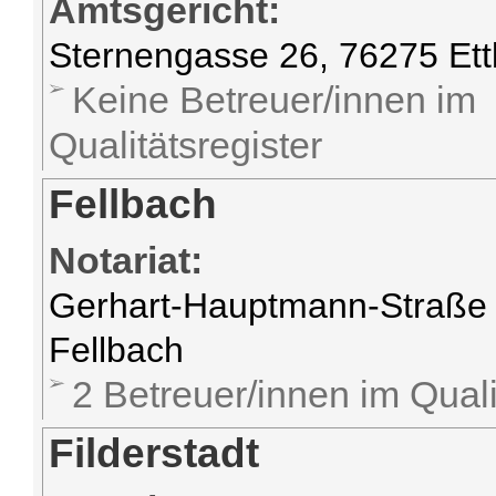
Amtsgericht:
Sternengasse 26, 76275 Ett
Keine Betreuer/innen im
Qualitätsregister
Fellbach
Notariat:
Gerhart-Hauptmann-Straße 
Fellbach
2 Betreuer/innen im Quali
Filderstadt