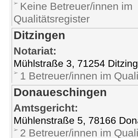
Keine Betreuer/innen im
Qualitätsregister
Ditzingen
Notariat:
Mühlstraße 3, 71254 Ditzin
1 Betreuer/innen im Quali
Donaueschingen
Amtsgericht:
Mühlenstraße 5, 78166 Do
2 Betreuer/innen im Quali