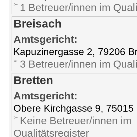
1 Betreuer/innen im Quali
Breisach
Amtsgericht:
Kapuzinergasse 2, 79206 B
3 Betreuer/innen im Quali
Bretten
Amtsgericht:
Obere Kirchgasse 9, 75015 
Keine Betreuer/innen im
Qualitätsregister