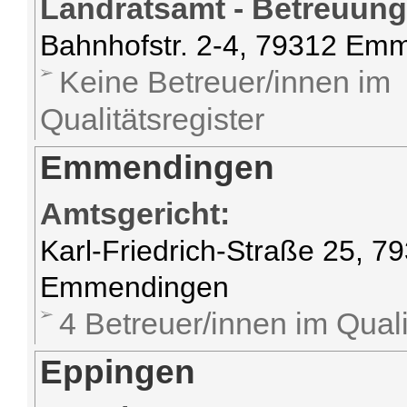
Landratsamt - Betreuun
Bahnhofstr. 2-4, 79312 Em
Keine Betreuer/innen im
Qualitätsregister
Emmendingen
Amtsgericht:
Karl-Friedrich-Straße 25, 7
Emmendingen
4 Betreuer/innen im Quali
Eppingen