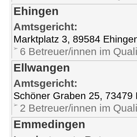
Ehingen
Amtsgericht:
Marktplatz 3, 89584 Ehinge
6 Betreuer/innen im Quali
Ellwangen
Amtsgericht:
Schöner Graben 25, 73479 
2 Betreuer/innen im Quali
Emmedingen