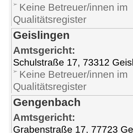
Keine Betreuer/innen im
Qualitätsregister
Geislingen
Amtsgericht:
Schulstraße 17, 73312 Geis
Keine Betreuer/innen im
Qualitätsregister
Gengenbach
Amtsgericht:
Grabenstraße 17, 77723 G