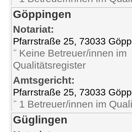
Göppingen
Notariat:
Pfarrstraße 25, 73033 Göp
Keine Betreuer/innen im
Qualitätsregister
Amtsgericht:
Pfarrstraße 25, 73033 Göp
1 Betreuer/innen im Quali
Güglingen