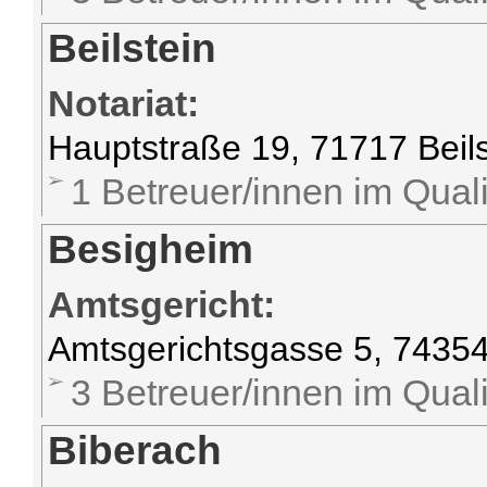
Beilstein
Notariat:
Hauptstraße 19, 71717 Beils
1 Betreuer/innen im Quali
Besigheim
Amtsgericht:
Amtsgerichtsgasse 5, 7435
3 Betreuer/innen im Quali
Biberach