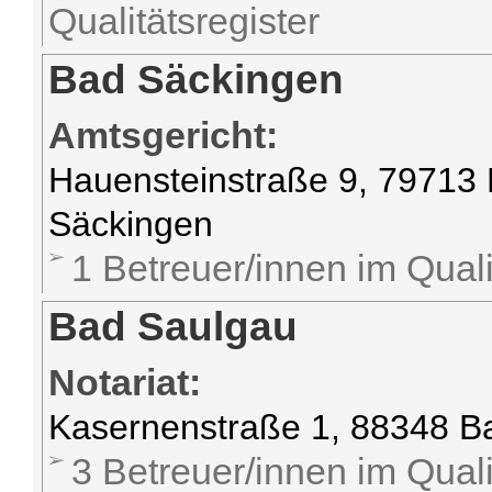
Qualitätsregister
Bad Säckingen
Amtsgericht:
Hauensteinstraße 9, 79713
Säckingen
1 Betreuer/innen im Quali
Bad Saulgau
Notariat:
Kasernenstraße 1, 88348 B
3 Betreuer/innen im Quali