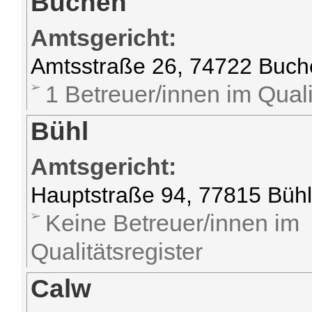
Buchen
Amtsgericht:
Amtsstraße 26, 74722 Buch
1 Betreuer/innen im Quali
Bühl
Amtsgericht:
Hauptstraße 94, 77815 Bühl
Keine Betreuer/innen im
Qualitätsregister
Calw