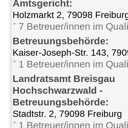
Amtsgericht:
Holzmarkt 2, 79098 Freibur
7 Betreuer/innen im Quali
Betreuungsbehörde:
Kaiser-Joseph-Str. 143, 790
1 Betreuer/innen im Quali
Landratsamt Breisgau
Hochschwarzwald -
Betreuungsbehörde:
Stadtstr. 2, 79098 Freiburg
1 Betreuer/innen im Quali