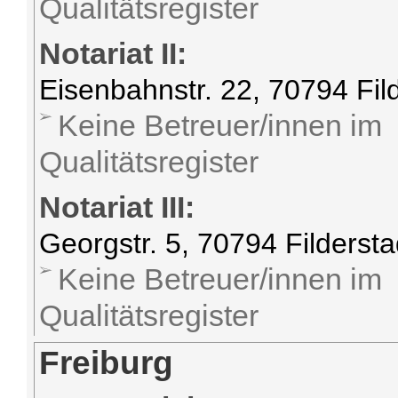
Qualitätsregister
Notariat II:
Eisenbahnstr. 22, 70794 Fil
Keine Betreuer/innen im
Qualitätsregister
Notariat III:
Georgstr. 5, 70794 Fildersta
Keine Betreuer/innen im
Qualitätsregister
Freiburg