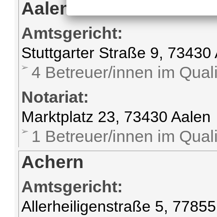
Aalen
Amtsgericht:
Stuttgarter Straße 9, 73430
4 Betreuer/innen im Quali
Notariat:
Marktplatz 23, 73430 Aalen
1 Betreuer/innen im Quali
Achern
Amtsgericht:
Allerheiligenstraße 5, 7785