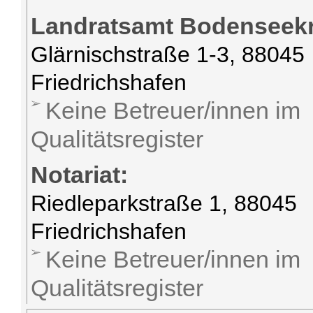
Landratsamt Bodenseekr
Glärnischstraße 1-3, 88045
Friedrichshafen
Keine Betreuer/innen im
Qualitätsregister
Notariat:
Riedleparkstraße 1, 88045
Friedrichshafen
Keine Betreuer/innen im
Qualitätsregister