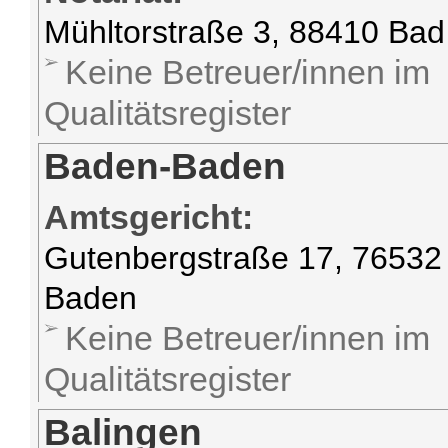
Mühltorstraße 3, 88410 Ba
Keine Betreuer/innen im
Qualitätsregister
Baden-Baden
Amtsgericht:
Gutenbergstraße 17, 76532
Baden
Keine Betreuer/innen im
Qualitätsregister
Balingen