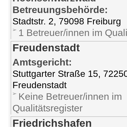
Betreuungsbehörde:
Stadtstr. 2, 79098 Freiburg
1 Betreuer/innen im Quali
Freudenstadt
Amtsgericht:
Stuttgarter Straße 15, 7225
Freudenstadt
Keine Betreuer/innen im
Qualitätsregister
Friedrichshafen