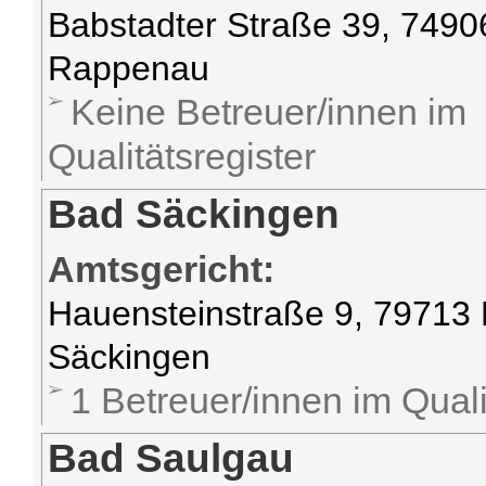
Babstadter Straße 39, 7490
Rappenau
Keine Betreuer/innen im
Qualitätsregister
Bad Säckingen
Amtsgericht:
Hauensteinstraße 9, 79713
Säckingen
1 Betreuer/innen im Quali
Bad Saulgau