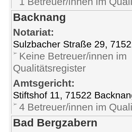
1 Betreuer/innen im Quali
Backnang
Notariat:
Sulzbacher Straße 29, 715
Keine Betreuer/innen im
Qualitätsregister
Amtsgericht:
Stiftshof 11, 71522 Backna
4 Betreuer/innen im Quali
Bad Bergzabern