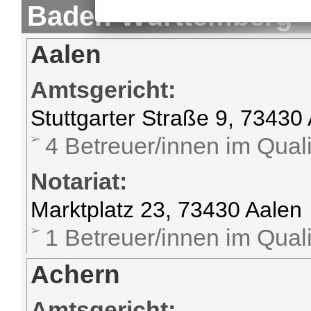
Baden-Württemberg
Aalen
Amtsgericht:
Stuttgarter Straße 9, 73430
4 Betreuer/innen im Quali
Notariat:
Marktplatz 23, 73430 Aalen
1 Betreuer/innen im Quali
Achern
Amtsgericht: