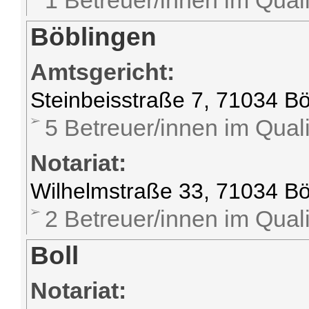
Böblingen
Amtsgericht:
Steinbeisstraße 7, 71034 B
5 Betreuer/innen im Quali
Notariat:
Wilhelmstraße 33, 71034 Bö
2 Betreuer/innen im Quali
Boll
Notariat: