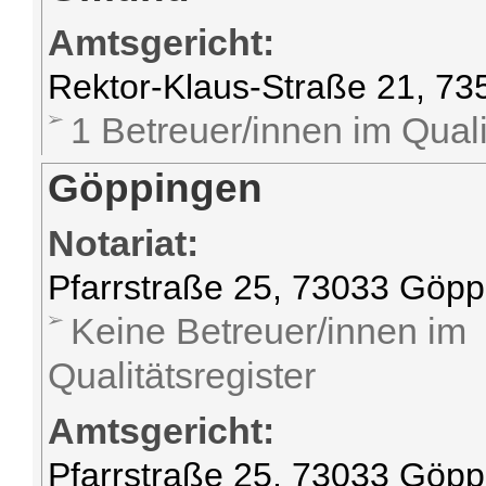
Amtsgericht:
Rektor-Klaus-Straße 21, 7
1 Betreuer/innen im Quali
Göppingen
Notariat:
Pfarrstraße 25, 73033 Göp
Keine Betreuer/innen im
Qualitätsregister
Amtsgericht:
Pfarrstraße 25, 73033 Göp