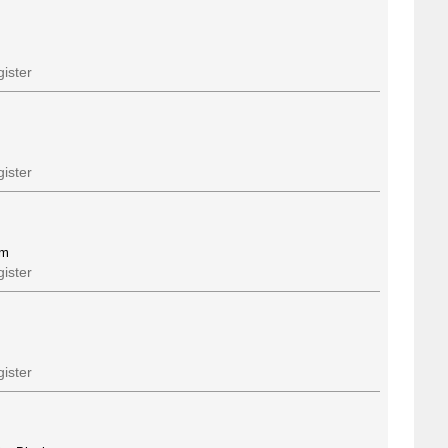
gister
gister
im
gister
gister