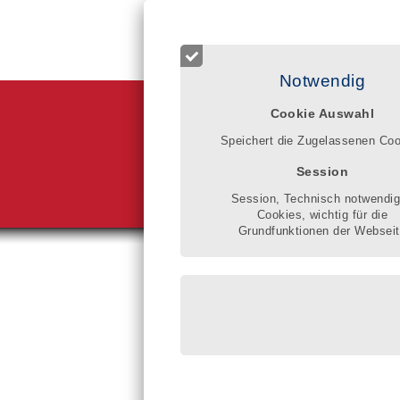
Login für Registrierte
Start
Betreuer finden
Qualitätsr
Notwendig
Cookie Auswahl
Berufsbetreuu
eine umfassen
Speichert die Zugelassenen Co
Mit dem Eintr
Arbeitsweisen
Session
Rainer Althoff
Session, Technisch notwendi
Cookies, wichtig für die
Grundfunktionen der Websei
Sie sind hier:
Betreuer finden
na
Betreuer/innen in Amt
Baden-Württemberg
Aalen
Amtsgericht: