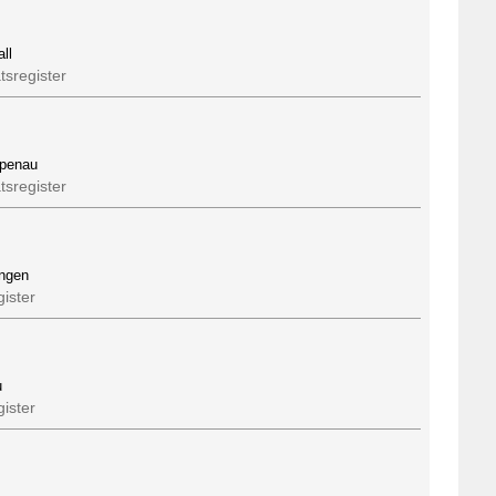
ll
tsregister
ppenau
tsregister
ingen
gister
u
gister