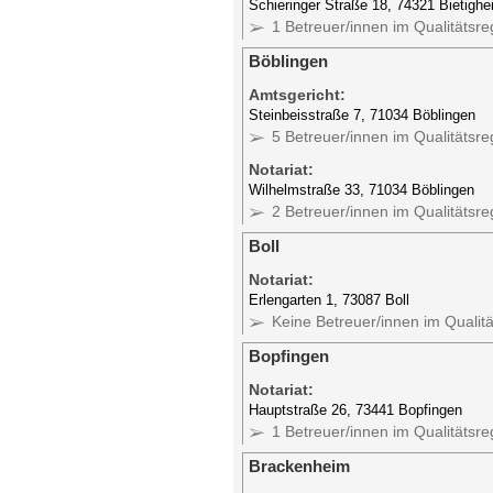
Schieringer Straße 18, 74321 Bietigh
1 Betreuer/innen im Qualitätsre
Böblingen
Amtsgericht:
Steinbeisstraße 7, 71034 Böblingen
5 Betreuer/innen im Qualitätsre
Notariat:
Wilhelmstraße 33, 71034 Böblingen
2 Betreuer/innen im Qualitätsre
Boll
Notariat:
Erlengarten 1, 73087 Boll
Keine Betreuer/innen im Qualitä
Bopfingen
Notariat:
Hauptstraße 26, 73441 Bopfingen
1 Betreuer/innen im Qualitätsre
Brackenheim