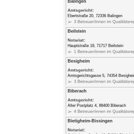
Balingen
Amtsgericht:
Ebertstraße 20, 72336 Balingen
3 Betreuer/innen im Qualitätsre
Beilstein
Notariat:
Hauptstraße 19, 71717 Beilstein
1 Betreuer/innen im Qualitätsre
Besigheim
Amtsgericht:
Amtsgerichtsgasse 5, 74354 Besighe
3 Betreuer/innen im Qualitätsre
Biberach
Amtsgericht:
Alter Postplatz 4, 88400 Biberach
4 Betreuer/innen im Qualitätsre
Bietigheim-Bissingen
Notariat: