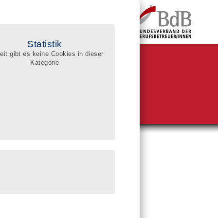
Statistik
eit gibt es keine Cookies in dieser
Kategorie
BdB-Qualitätsregister
ualifizierte Berufsbetreuer/innen
he im Register
sgerichte:
reissuche (PLZ)
enssuche