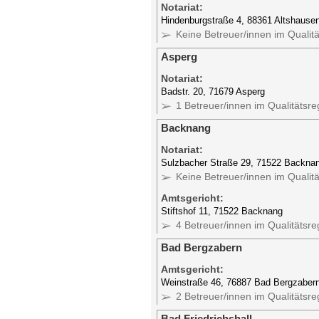
Notariat:
Hindenburgstraße 4, 88361 Altshause
Keine Betreuer/innen im Qualitä
Asperg
Notariat:
Badstr. 20, 71679 Asperg
1 Betreuer/innen im Qualitätsre
Backnang
Notariat:
Sulzbacher Straße 29, 71522 Backna
Keine Betreuer/innen im Qualitä
Amtsgericht:
Stiftshof 11, 71522 Backnang
4 Betreuer/innen im Qualitätsre
Bad Bergzabern
Amtsgericht:
Weinstraße 46, 76887 Bad Bergzaber
2 Betreuer/innen im Qualitätsre
Bad Friedrichshall