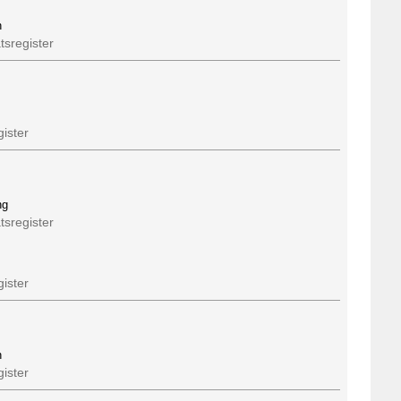
n
tsregister
gister
ng
tsregister
gister
n
gister