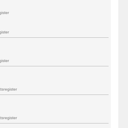
gister
gister
gister
tsregister
tsregister