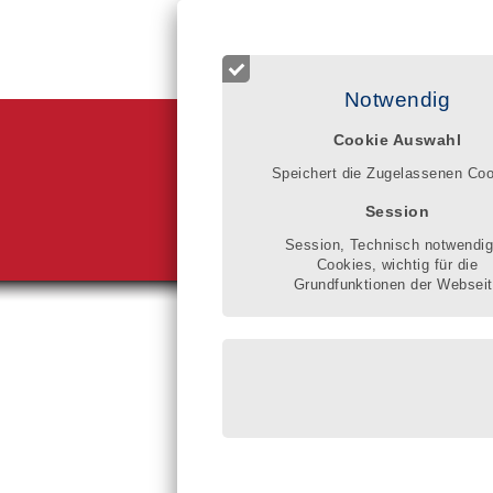
Login für Registrierte
Start
Betreuer finden
Qualitätsr
Notwendig
Cookie Auswahl
Berufsbetreuu
eine umfassen
Speichert die Zugelassenen Co
Mit dem Eintr
Arbeitsweisen
Session
Rainer Althoff
Session, Technisch notwendi
Cookies, wichtig für die
Grundfunktionen der Websei
Sie sind hier:
Betreuer finden
na
Betreuer/innen in Amt
Baden-Württemberg
Aalen
Amtsgericht: