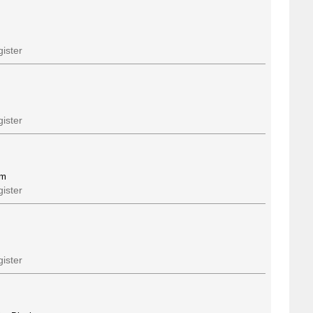
gister
gister
im
gister
gister