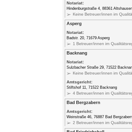
Notariat:
Hindenburgstraße 4, 88361 Altshause
Keine Betreuer/innen im Qualitä
Asperg
Notariat:
Badstr. 20, 71679 Asperg
1 Betreuer/innen im Qualitätsre
Backnang
Notariat:
Sulzbacher Straße 29, 71522 Backna
Keine Betreuer/innen im Qualitä
Amtsgericht:
Stiftshof 11, 71522 Backnang
4 Betreuer/innen im Qualitätsre
Bad Bergzabern
Amtsgericht:
Weinstraße 46, 76887 Bad Bergzaber
2 Betreuer/innen im Qualitätsre
Bad Friedrichshall