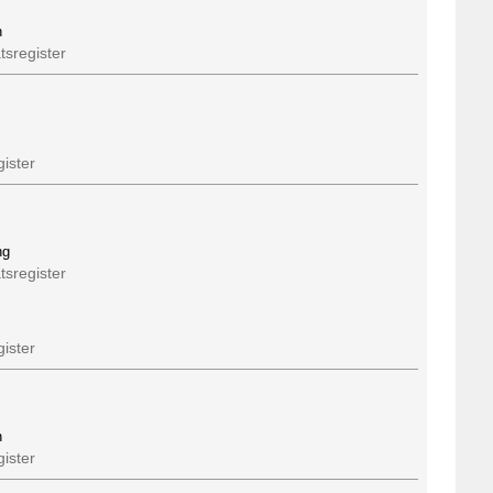
n
tsregister
gister
ng
tsregister
gister
n
gister