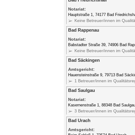
Notariat:
Hauptstraße 1, 74177 Bad Friedrichsha
Keine Betreuer/innen im Qualitä
Bad Rappenau
Notariat:
Babstadter Straße 39, 74906 Bad Ra
Keine Betreuer/innen im Qualitä
Bad Säckingen
Amtsgericht:
Hauensteinstraße 9, 79713 Bad Säck
1 Betreuer/innen im Qualitätsre
Bad Saulgau
Notariat:
Kasernenstraße 1, 88348 Bad Saulga
3 Betreuer/innen im Qualitätsre
Bad Urach
Amtsgericht: