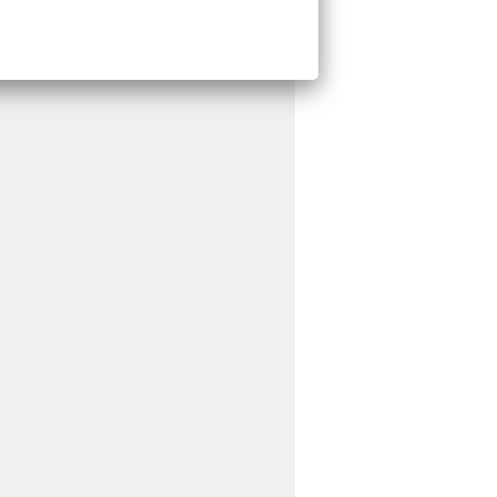
rweiterte Suche