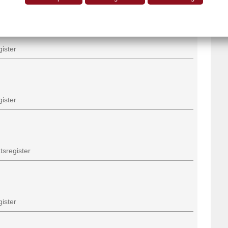
gister
E
gister
gister
tsregister
gister