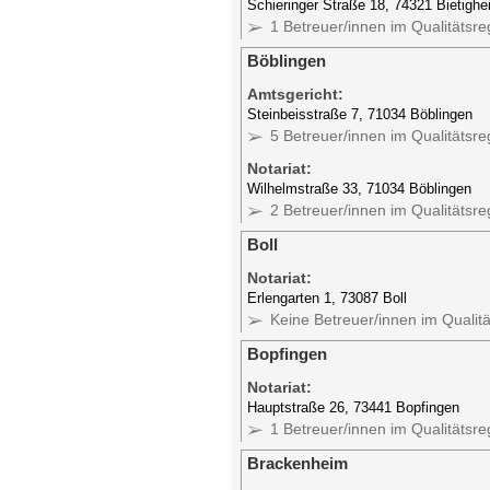
Schieringer Straße 18, 74321 Bietigh
1 Betreuer/innen im Qualitätsre
Böblingen
Amtsgericht:
Steinbeisstraße 7, 71034 Böblingen
5 Betreuer/innen im Qualitätsre
Notariat:
Wilhelmstraße 33, 71034 Böblingen
2 Betreuer/innen im Qualitätsre
Boll
Notariat:
Erlengarten 1, 73087 Boll
Keine Betreuer/innen im Qualitä
Bopfingen
Notariat:
Hauptstraße 26, 73441 Bopfingen
1 Betreuer/innen im Qualitätsre
Brackenheim