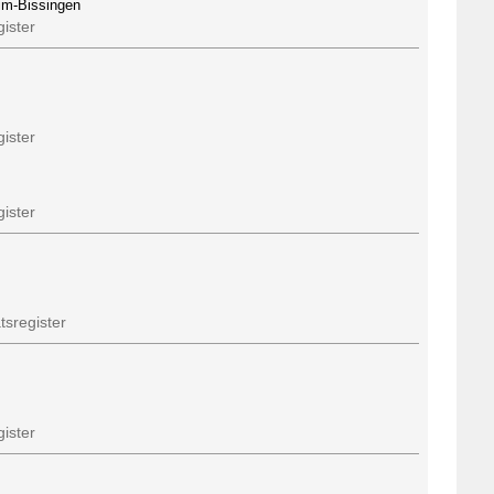
eim-Bissingen
gister
gister
gister
tsregister
gister