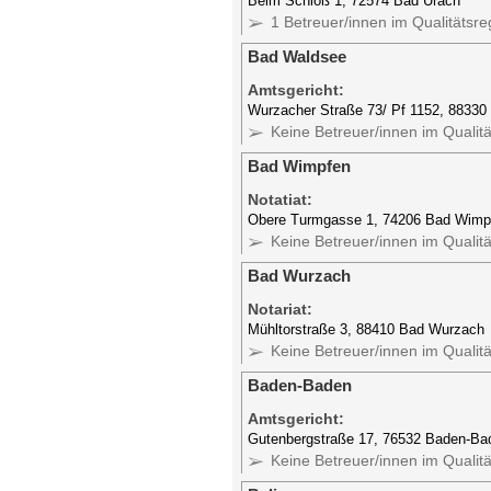
Beim Schloß 1, 72574 Bad Urach
1 Betreuer/innen im Qualitätsre
Bad Waldsee
Amtsgericht:
Wurzacher Straße 73/ Pf 1152, 8833
Keine Betreuer/innen im Qualitä
Bad Wimpfen
Notatiat:
Obere Turmgasse 1, 74206 Bad Wimp
Keine Betreuer/innen im Qualitä
Bad Wurzach
Notariat:
Mühltorstraße 3, 88410 Bad Wurzach
Keine Betreuer/innen im Qualitä
Baden-Baden
Amtsgericht:
Gutenbergstraße 17, 76532 Baden-Ba
Keine Betreuer/innen im Qualitä