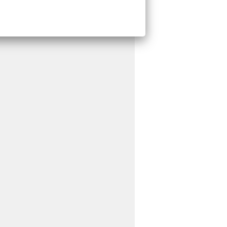
rweiterte Suche