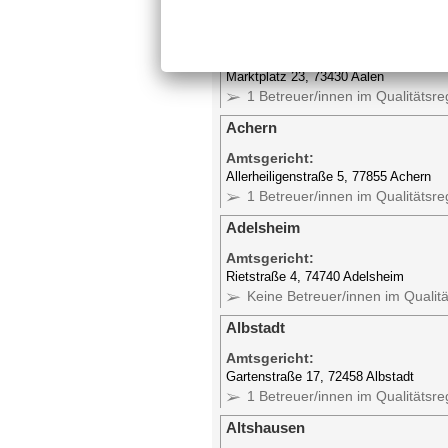
Stuttgarter Straße 9, 73430 Aalen
4 Betreuer/innen im Qualitätsre
Notariat:
Marktplatz 23, 73430 Aalen
1 Betreuer/innen im Qualitätsre
Achern
Amtsgericht:
Allerheiligenstraße 5, 77855 Achern
1 Betreuer/innen im Qualitätsre
Adelsheim
Amtsgericht:
Rietstraße 4, 74740 Adelsheim
Keine Betreuer/innen im Qualitä
Albstadt
Amtsgericht:
Gartenstraße 17, 72458 Albstadt
1 Betreuer/innen im Qualitätsre
Altshausen