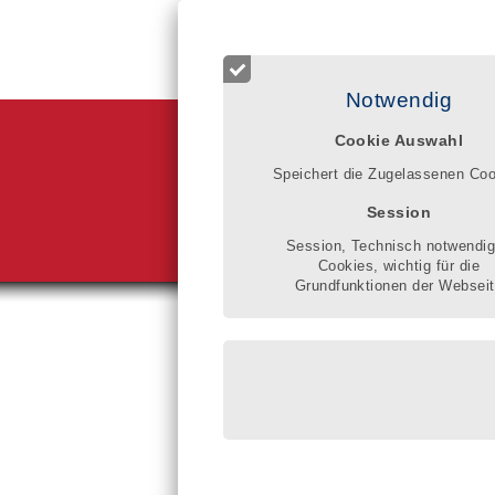
Login für Registrierte
Start
Betreuer finden
Qualitätsr
Notwendig
Cookie Auswahl
Ich wünsche 
Qualitätsregi
Speichert die Zugelassenen Co
Ralf Hacheme
Session
Session, Technisch notwendi
Cookies, wichtig für die
Grundfunktionen der Websei
Sie sind hier:
Betreuer finden
na
Betreuer/innen in Amt
Baden-Württemberg
Aalen
Amtsgericht: