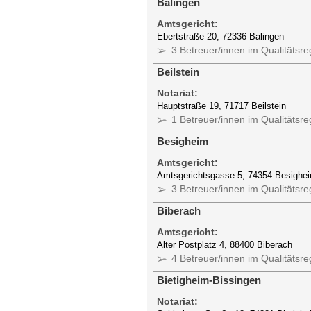
Balingen
Amtsgericht:
Ebertstraße 20, 72336 Balingen
3 Betreuer/innen im Qualitätsre
Beilstein
Notariat:
Hauptstraße 19, 71717 Beilstein
1 Betreuer/innen im Qualitätsre
Besigheim
Amtsgericht:
Amtsgerichtsgasse 5, 74354 Besighe
3 Betreuer/innen im Qualitätsre
Biberach
Amtsgericht:
Alter Postplatz 4, 88400 Biberach
4 Betreuer/innen im Qualitätsre
Bietigheim-Bissingen
Notariat: