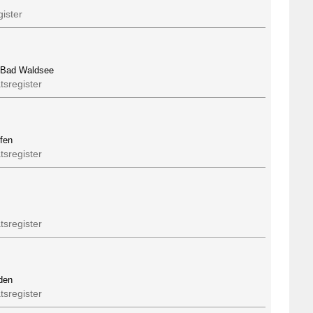
gister
0 Bad Waldsee
tsregister
fen
tsregister
tsregister
den
tsregister