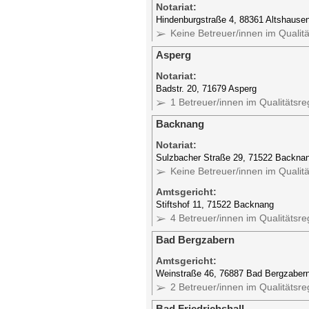
Notariat:
Hindenburgstraße 4, 88361 Altshause
Keine Betreuer/innen im Qualitä
Asperg
Notariat:
Badstr. 20, 71679 Asperg
1 Betreuer/innen im Qualitätsre
Backnang
Notariat:
Sulzbacher Straße 29, 71522 Backna
Keine Betreuer/innen im Qualitä
Amtsgericht:
Stiftshof 11, 71522 Backnang
4 Betreuer/innen im Qualitätsre
Bad Bergzabern
Amtsgericht:
Weinstraße 46, 76887 Bad Bergzaber
2 Betreuer/innen im Qualitätsre
Bad Friedrichshall