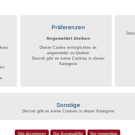
|
|
|
FAQ
Kontakt
Impressum
Datenschutz
egister
Registrierung
Service
Beschwerdemanagement
Präferenzen
Derz
Angemeldet bleiben
mir, dass Menschen mit Betreuungsbedarf und ihre Angehörigen das
ster nutzen, um einen für sie geeigneten Betreuer finden zu können.
okies
Dieser Cookie ermöglichtes es
r
angemeldet zu bleiben
Derzeit gibt es keine Cookies in dieser
Q
Kategorie
ges
te
ch Amtsbezirken
Suc
Amt
sbezirken
Sonstige
Derzeit gibt es keine Cookies in dieser Kategorie
Umk
Nam