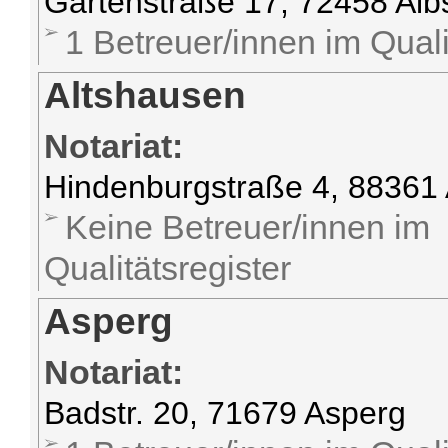
Gartenstraße 17, 72458 Alb
1 Betreuer/innen im Quali
Altshausen
Notariat:
Hindenburgstraße 4, 88361
Keine Betreuer/innen im
Qualitätsregister
Asperg
Notariat:
Badstr. 20, 71679 Asperg