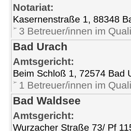
Notariat:
Kasernenstraße 1, 88348 B
3 Betreuer/innen im Quali
Bad Urach
Amtsgericht:
Beim Schloß 1, 72574 Bad 
1 Betreuer/innen im Quali
Bad Waldsee
Amtsgericht:
Wurzacher Straße 73/ Pf 11