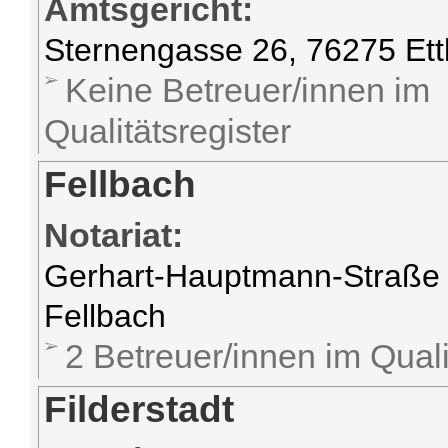
Amtsgericht:
Sternengasse 26, 76275 Ett
Keine Betreuer/innen im
Qualitätsregister
Fellbach
Notariat:
Gerhart-Hauptmann-Straße 
Fellbach
2 Betreuer/innen im Quali
Filderstadt