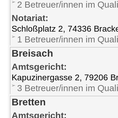
2 Betreuer/innen im Quali
Notariat:
Schloßplatz 2, 74336 Brac
1 Betreuer/innen im Quali
Breisach
Amtsgericht:
Kapuzinergasse 2, 79206 B
3 Betreuer/innen im Quali
Bretten
Amtsgericht: