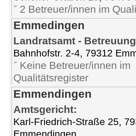
2 Betreuer/innen im Quali
Emmedingen
Landratsamt - Betreuun
Bahnhofstr. 2-4, 79312 Em
Keine Betreuer/innen im
Qualitätsregister
Emmendingen
Amtsgericht:
Karl-Friedrich-Straße 25, 7
Emmendingen