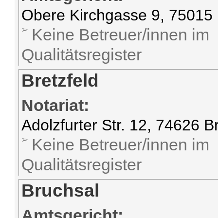
Obere Kirchgasse 9, 75015 
Keine Betreuer/innen im
Qualitätsregister
Bretzfeld
Notariat:
Adolzfurter Str. 12, 74626 B
Keine Betreuer/innen im
Qualitätsregister
Bruchsal
Amtsgericht: