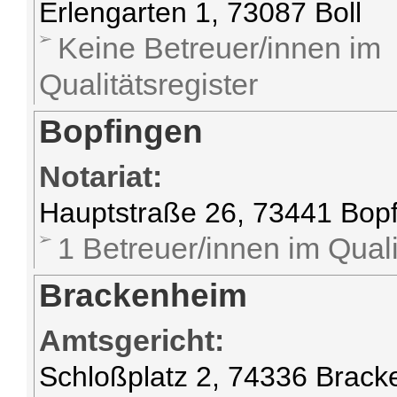
Erlengarten 1, 73087 Boll
Keine Betreuer/innen im
Qualitätsregister
Bopfingen
Notariat:
Hauptstraße 26, 73441 Bop
1 Betreuer/innen im Quali
Brackenheim
Amtsgericht:
Schloßplatz 2, 74336 Brac