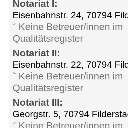
Notariat I:
Eisenbahnstr. 24, 70794 Fil
Keine Betreuer/innen im
Qualitätsregister
Notariat II:
Eisenbahnstr. 22, 70794 Fil
Keine Betreuer/innen im
Qualitätsregister
Notariat III:
Georgstr. 5, 70794 Fildersta
Keine Betreuer/innen im