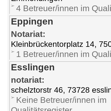
4 Betreuer/innen im Quali
Eppingen
Notariat:
Kleinbrückentorplatz 14, 7
1 Betreuer/innen im Quali
Esslingen
notariat:
schelztorstr 46, 73728 essl
Keine Betreuer/innen im
Qualitätsregister