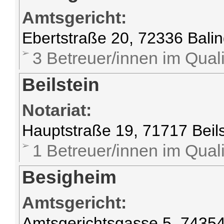
Amtsgericht:
Ebertstraße 20, 72336 Bali
3 Betreuer/innen im Quali
Beilstein
Notariat:
Hauptstraße 19, 71717 Beils
1 Betreuer/innen im Quali
Besigheim
Amtsgericht:
Amtsgerichtsgasse 5, 7435