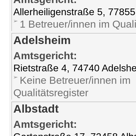
Allerheiligenstraße 5, 7785
1 Betreuer/innen im Quali
Adelsheim
Amtsgericht:
Rietstraße 4, 74740 Adelsh
Keine Betreuer/innen im
Qualitätsregister
Albstadt
Amtsgericht: