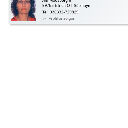
Am Moosberg 6
99755 Ellrich OT Sülzhayn
Tel. 036332-729829
Profil anzeigen