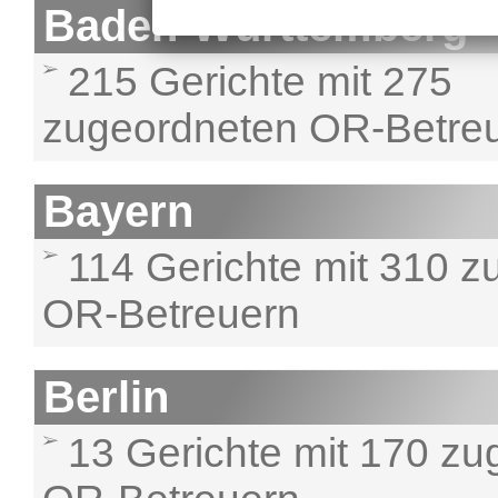
Baden-Württemberg
215 Gerichte mit 275
zugeordneten OR-Betre
Bayern
114 Gerichte mit 310 
OR-Betreuern
Berlin
13 Gerichte mit 170 z