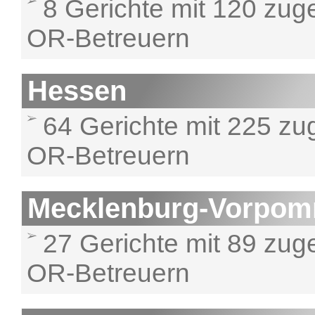
8 Gerichte mit 120 zug
OR-Betreuern
Hessen
64 Gerichte mit 225 z
OR-Betreuern
Mecklenburg-Vorpom
27 Gerichte mit 89 zug
OR-Betreuern