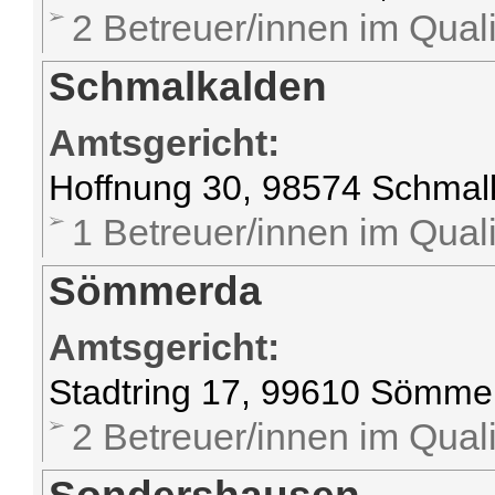
2 Betreuer/innen im Quali
Schmalkalden
Amtsgericht:
Hoffnung 30, 98574 Schmal
1 Betreuer/innen im Quali
Sömmerda
Amtsgericht:
Stadtring 17, 99610 Sömme
2 Betreuer/innen im Quali