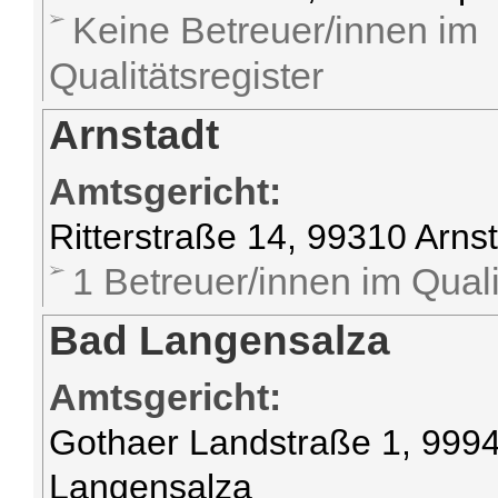
Keine Betreuer/innen im
Qualitätsregister
Arnstadt
Amtsgericht:
Ritterstraße 14, 99310 Arns
1 Betreuer/innen im Quali
Bad Langensalza
Amtsgericht:
Gothaer Landstraße 1, 999
Langensalza