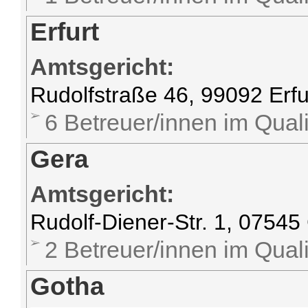
Erfurt
Amtsgericht:
Rudolfstraße 46, 99092 Erfu
6 Betreuer/innen im Quali
Gera
Amtsgericht:
Rudolf-Diener-Str. 1, 07545
2 Betreuer/innen im Quali
Gotha