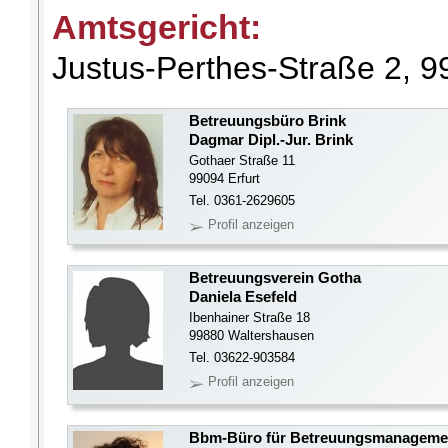
Amtsgericht:
Justus-Perthes-Straße 2, 
Betreuungsbüro Brink
Dagmar Dipl.-Jur. Brink
Gothaer Straße 11
99094 Erfurt
Tel. 0361-2629605
Profil anzeigen
Betreuungsverein Gotha
Daniela Esefeld
Ibenhainer Straße 18
99880 Waltershausen
Tel. 03622-903584
Profil anzeigen
Bbm-Büro für Betreuungsmanageme