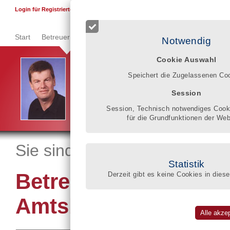
F
Login für Registrierte
Start
Betreuer finden
Qualitätsregister
Registrierung
Se
Notwendig
Cookie Auswahl
Berufsbetreuung ist eine fachlich und persönlich ans
Speichert die Zugelassenen Co
eine umfassende Kompetenz und kontinuierliches ber
Mit dem Eintrag ins Qualitätsregister mache ich mei
Session
Arbeitsweisen für jedermann sichtbar.
Rainer Althoff
Session, Technisch notwendiges Cooki
für die Grundfunktionen der Web
Sie sind hier:
Betreuer find
Statistik
Betreuer/innen in
Derzeit gibt es keine Cookies in diese
Amtsbezirken