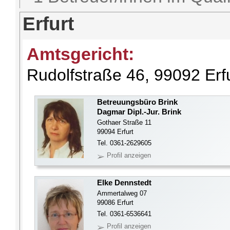
Erfurt
Amtsgericht:
Rudolfstraße 46, 99092 Erf
Betreuungsbüro Brink
Dagmar Dipl.-Jur. Brink
Gothaer Straße 11
99094 Erfurt
Tel. 0361-2629605
Profil anzeigen
Elke Dennstedt
Ammertalweg 07
99086 Erfurt
Tel. 0361-6536641
Profil anzeigen