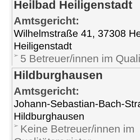
Heilbad Heiligenstadt
Amtsgericht:
Wilhelmstraße 41, 37308 He
Heiligenstadt
5 Betreuer/innen im Quali
Hildburghausen
Amtsgericht:
Johann-Sebastian-Bach-Str
Hildburghausen
Keine Betreuer/innen im