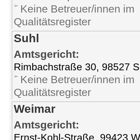
Keine Betreuer/innen im
Qualitätsregister
Suhl
Amtsgericht:
Rimbachstraße 30, 98527 S
Keine Betreuer/innen im
Qualitätsregister
Weimar
Amtsgericht:
Ernst-Kohl-Straße, 99423 