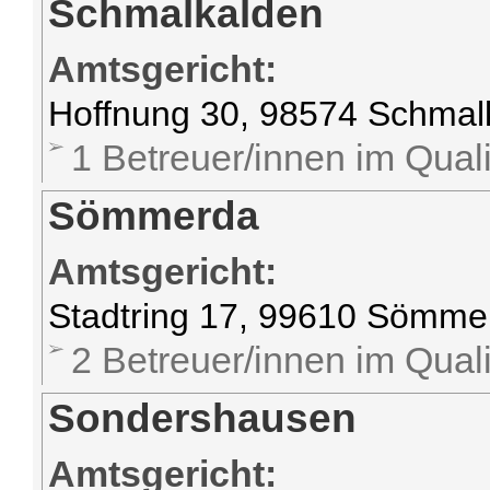
Schmalkalden
Amtsgericht:
Hoffnung 30, 98574 Schmal
1 Betreuer/innen im Quali
Sömmerda
Amtsgericht:
Stadtring 17, 99610 Sömme
2 Betreuer/innen im Quali
Sondershausen
Amtsgericht: