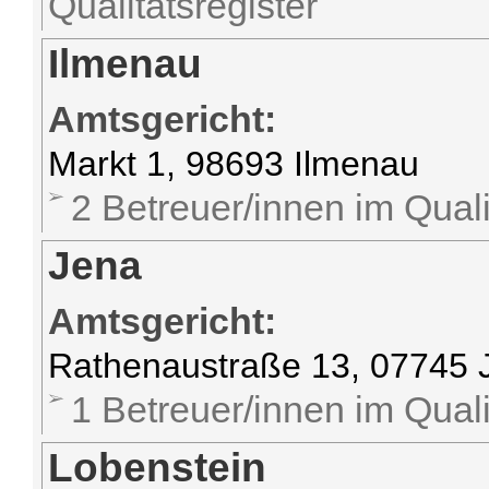
Qualitätsregister
Ilmenau
Amtsgericht:
Markt 1, 98693 Ilmenau
2 Betreuer/innen im Quali
Jena
Amtsgericht:
Rathenaustraße 13, 07745 
1 Betreuer/innen im Quali
Lobenstein