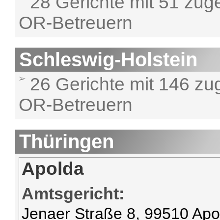
28 Gerichte mit 51 zug
OR-Betreuern
Schleswig-Holstein
26 Gerichte mit 146 z
OR-Betreuern
Thüringen
Apolda
Amtsgericht:
Jenaer Straße 8, 99510 Apo