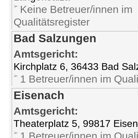
Keine Betreuer/innen im
Qualitätsregister
Bad Salzungen
Amtsgericht:
Kirchplatz 6, 36433 Bad Sa
1 Betreuer/innen im Quali
Eisenach
Amtsgericht:
Theaterplatz 5, 99817 Eise
1 Betreuer/innen im Quali