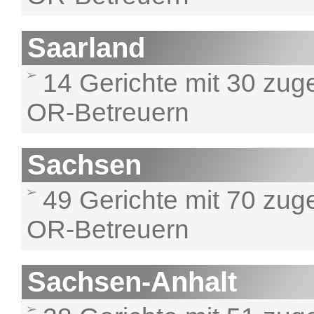
Saarland
14 Gerichte mit 30 zug
OR-Betreuern
Sachsen
49 Gerichte mit 70 zug
OR-Betreuern
Sachsen-Anhalt