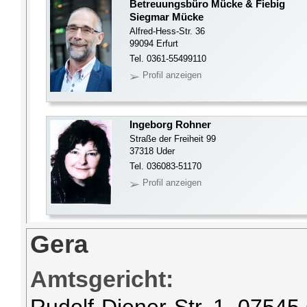
Betreuungsbüro Mücke & Fiebig
Siegmar Mücke
Alfred-Hess-Str. 36
99094 Erfurt
Tel. 0361-55499110
Profil anzeigen
Ingeborg Rohner
Straße der Freiheit 99
37318 Uder
Tel. 036083-51170
Profil anzeigen
Gera
Amtsgericht:
Rudolf-Diener-Str. 1, 07545