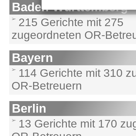
Baden-Württemberg
215 Gerichte mit 275
zugeordneten OR-Betre
Bayern
114 Gerichte mit 310 
OR-Betreuern
Berlin
13 Gerichte mit 170 z