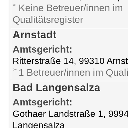
Keine Betreuer/innen im
Qualitätsregister
Arnstadt
Amtsgericht:
Ritterstraße 14, 99310 Arns
1 Betreuer/innen im Quali
Bad Langensalza
Amtsgericht:
Gothaer Landstraße 1, 999
Langensalza