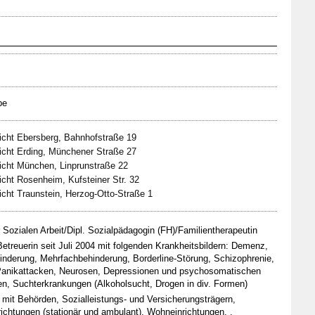
be
icht Ebersberg, Bahnhofstraße 19
icht Erding, Münchener Straße 27
icht München, Linprunstraße 22
cht Rosenheim, Kufsteiner Str. 32
cht Traunstein, Herzog-Otto-Straße 1
 Sozialen Arbeit/Dipl. Sozialpädagogin (FH)/Familientherapeutin
Betreuerin seit Juli 2004 mit folgenden Krankheitsbildern: Demenz,
minderung, Mehrfachbehinderung, Borderline-Störung, Schizophrenie,
Panikattacken, Neurosen, Depressionen und psychosomatischen
n, Suchterkrankungen (Alkoholsucht, Drogen in div. Formen)
 mit Behörden, Sozialleistungs- und Versicherungsträgern,
richtungen (stationär und ambulant), Wohneinrichtungen, ,