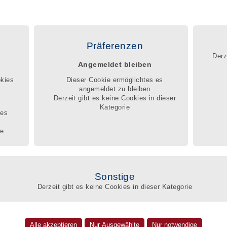
|
|
|
FAQ
Kontakt
Impressum
Datenschutz
egister
Registrierung
Service
Beschwerdemanagement
Präferenzen
Derz
Angemeldet bleiben
egister können Betroffene, die Angehörigen und zuständigen Sachbearbeiter
nnen, welches wissen-
okies
Dieser Cookie ermöglichtes es
nd pädagogische Wissen, welche berufliche Erfahrung und Qualifikation ein
angemeldet zu bleiben
Betreuer mitbringt, um die schwierige Lebenssituation der Betroffenen zu
Derzeit gibt es keine Cookies in dieser
Q
Kategorie
r
ges
te
Suc
Amt
Sonstige
he Betreuungen
Derzeit gibt es keine Cookies in dieser Kategorie
Umk
e Kaiser
eben im BdB-Qualitätsregister
r. 5
Nam