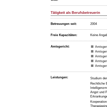
Tätigkeit als Berufsbetreuerin
Betreuungen seit:
2004
Freie Kapazitäten:
Keine Anga
Amtsgericht:
Amtsger
Amtsger
Amtsger
Amtsgeri
Amtsgeri
Leistungen:
Studium der
Rechtliche 
Intelligenz
Angst und 
Erkrankunge
Kooperation
Therapieein