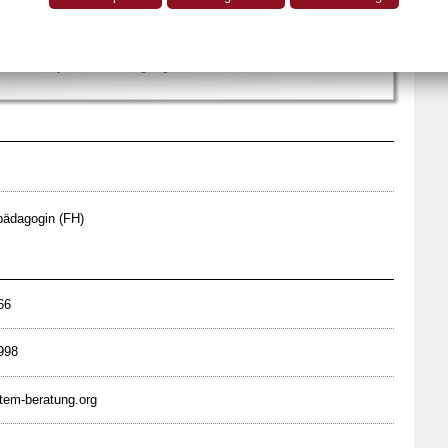
n
0170 4047566
E
08083 9081998
kaiser@system-beratung.org
lpädagogin (FH)
66
998
tem-beratung.org