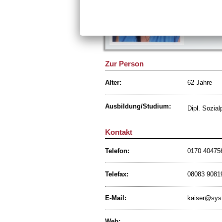
84424 Ise
Telefon: 
Telefax: 
E-Mail:
Zur Person
Alter:
62 Jahre
Ausbildung/Studium:
Dipl. Sozia
Kontakt
Telefon:
0170 40475
Telefax:
08083 9081
E-Mail:
kaiser@sys
Web: