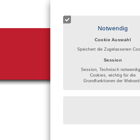
Login für Registrierte
Start
Betreuer finden
Qualitätsr
Notwendig
Cookie Auswahl
Im Qualitätsr
Klarheit gewi
Speichert die Zugelassenen Co
schaftliche u
gesetzlicher 
Session
verbessern.
Gisela Donne
Session, Technisch notwendi
Cookies, wichtig für die
Grundfunktionen der Websei
Sie sind hier:
Rechtlic
Rosemari
eingeschri
Hochfeldst