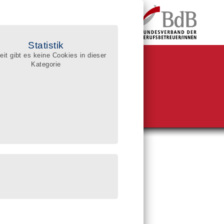
Statistik
eit gibt es keine Cookies in dieser
Kategorie
BdB-Qualitätsregister
ualifizierte Berufsbetreuer/innen
he im Register
sgerichte:
reissuche (PLZ)
enssuche