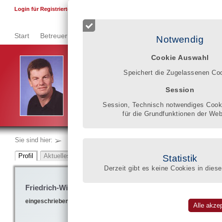
F
Login für Registrierte
Start
Betreuer finden
Qualitätsregister
Registrierung
Se
Notwendig
Cookie Auswahl
Berufsbetreuung ist eine fachlich und persönlich ans
Speichert die Zugelassenen Co
eine umfassende Kompetenz und kontinuierliches ber
Mit dem Eintrag ins Qualitätsregister mache ich mei
Session
Arbeitsweisen für jedermann sichtbar.
Rainer Althoff
Session, Technisch notwendiges Cooki
für die Grundfunktionen der Web
Sie sind hier:
Statistik
Derzeit gibt es keine Cookies in diese
Friedrich-Willem Kleist
eingeschrieben im BdB-Qualitätsregister