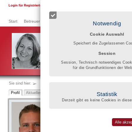
F
Login für Registrierte
Start
Betreuer finden
Qualitätsregister
Registrierung
Se
Notwendig
Cookie Auswahl
Im Qualitätsregister können Betroffene, die Angehö
Speichert die Zugelassenen Co
Klarheit gewinnen, welches wissen-
schaftliche und pädagogische Wissen, welche berufl
Session
gesetzlicher Betreuer mitbringt, um die schwierige L
verbessern.
Session, Technisch notwendiges Cooki
Gisela Donner
für die Grundfunktionen der Web
Sie sind hier:
Statistik
Derzeit gibt es keine Cookies in diese
Betreuungsbüro René Heinze
René Heinze
eingeschrieben im BdB-Qualitätsregister
Marzahner Promenade 23