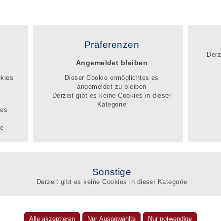
|
|
|
FAQ
Kontakt
Impressum
Datenschutz
egister
Registrierung
Service
Beschwerdemanagement
Präferenzen
Derz
Angemeldet bleiben
egister können Betroffene, die Angehörigen und zuständigen Sachbearbeiter
nnen, welches wissen-
okies
Dieser Cookie ermöglichtes es
nd pädagogische Wissen, welche berufliche Erfahrung und Qualifikation ein
angemeldet zu bleiben
Betreuer mitbringt, um die schwierige Lebenssituation der Betroffenen zu
Derzeit gibt es keine Cookies in dieser
Q
Kategorie
r
ges
te
Suc
Amt
Sonstige
Derzeit gibt es keine Cookies in dieser Kategorie
Umk
Rüberg
eben im BdB-Qualitätsregister
. 46a
Nam