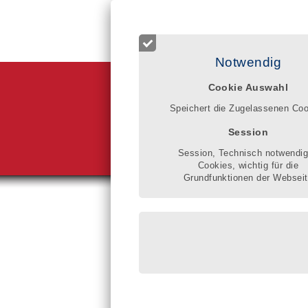
Login für Registrierte
Start
Betreuer finden
Qualitätsr
Notwendig
Cookie Auswahl
Im Qualitätsr
Klarheit gewi
Speichert die Zugelassenen Co
schaftliche u
gesetzlicher 
Session
verbessern.
Gisela Donne
Session, Technisch notwendi
Cookies, wichtig für die
Grundfunktionen der Websei
Sie sind hier:
Bettina 
eingeschri
Blumenstr