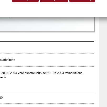
sburg
0203-9412799
E
0203-9412798
rueberg@arcor.de
larbeiterin
 30.06.2003 Vereinsbetreuerin seit 01.07.2003 freiberufliche
uerin
99