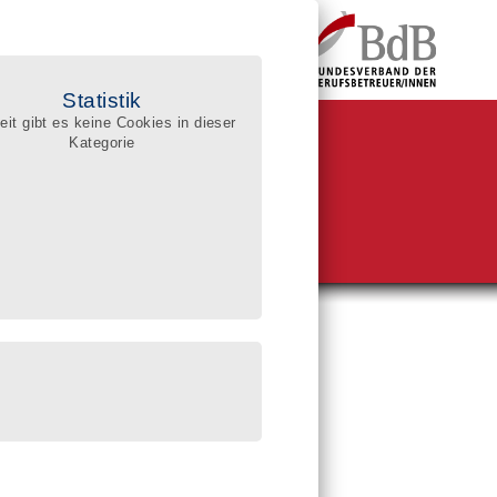
Statistik
eit gibt es keine Cookies in dieser
Kategorie
BdB-Qualitätsregister
ualifizierte Berufsbetreuer/innen
he im Register
sgerichte:
reissuche (PLZ)
enssuche