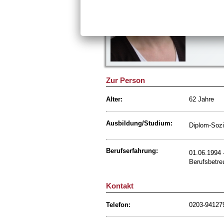
47057 Dui
Telefon: 
Telefax: 
E-Mail:
Zur Person
Alter:
62 Jahre
Ausbildung/Studium:
Diplom-Sozia
Berufserfahrung:
01.06.1994 -
Berufsbetre
Kontakt
Telefon:
0203-94127