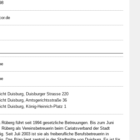
98
cor.de
be
be
cht Duisburg, Duisburger Strasse 220
cht Duisburg, Amtsgerichtsstraße 36
cht Duisburg, König-Heinrich-Platz 1
a Rüberg führt seit 1994 gesetzliche Betreuungen. Bis zum Juni
. Rüberg als Vereinsbetreuerin beim Cariatsverband der Stadt
ig. Seit Juli 2003 ist sie als freiberufliche Berufsbetreuerin in
ig. Das Büro liegt zentral in der Stadtmitte von Duisburg. Es ist für