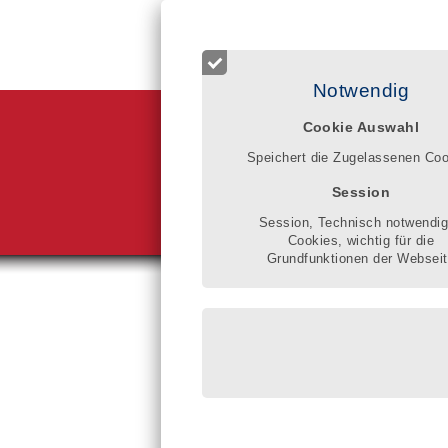
Login für Registrierte
Start
Betreuer finden
Qualitätsr
Notwendig
Cookie Auswahl
Berufsbetreuu
eine umfassen
Speichert die Zugelassenen Co
Mit dem Eintr
Arbeitsweisen
Session
Rainer Althoff
Session, Technisch notwendi
Cookies, wichtig für die
Grundfunktionen der Websei
Sie sind hier:
Berufsb
Silke Kr
eingeschri
Postfach 