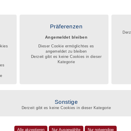
|
|
|
FAQ
Kontakt
Impressum
Datenschutz
egister
Registrierung
Service
Beschwerdemanagement
Präferenzen
Derz
Angemeldet bleiben
ng ist eine fachlich und persönlich anspruchsvolle Aufgabe. Sie erfordert
de Kompetenz und kontinuierliches berufliches Weiterlernen.
okies
Dieser Cookie ermöglichtes es
ag ins Qualitätsregister mache ich meine beruflichen Qualifikationen und
angemeldet zu bleiben
 für jedermann sichtbar.
Derzeit gibt es keine Cookies in dieser
Q
Kategorie
ges
te
Suc
Amt
Sonstige
etreuung Krause
Derzeit gibt es keine Cookies in dieser Kategorie
Umk
ause
eben im BdB-Qualitätsregister
100220
Nam