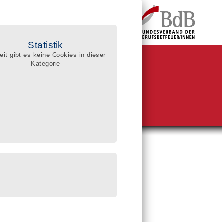
Statistik
eit gibt es keine Cookies in dieser
Kategorie
BdB-Qualitätsregister
ualifizierte Berufsbetreuer/innen
he im Register
sgerichte:
reissuche (PLZ)
enssuche