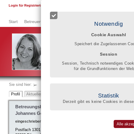
F
Login für Registrierte
Start
Betreuer finden
Qualitätsregister
Registrierung
Se
Notwendig
Cookie Auswahl
Im Qualitätsregister können Betroffene, die Angehö
Speichert die Zugelassenen Co
Klarheit gewinnen, welches wissen-
schaftliche und pädagogische Wissen, welche berufl
Session
gesetzlicher Betreuer mitbringt, um die schwierige L
verbessern.
Session, Technisch notwendiges Cooki
Gisela Donner
für die Grundfunktionen der Web
Sie sind hier:
Statistik
Derzeit gibt es keine Cookies in diese
Betreuungsbüro Gelbke
Johannes Gelbke
eingeschrieben im BdB-Qualitätsregister
Postfach 1301