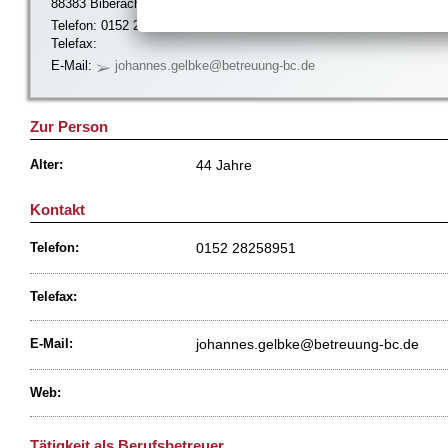
88383 Biberach
Telefon: 0152 28258951
Telefax:
E-Mail:
johannes.gelbke@betreuung-bc.de
Zur Person
44 Jahre
Alter:
Kontakt
0152 28258951
Telefon:
Telefax:
johannes.gelbke@betreuung-bc.de
E-Mail:
Web:
Tätigkeit als Berufsbetreuer