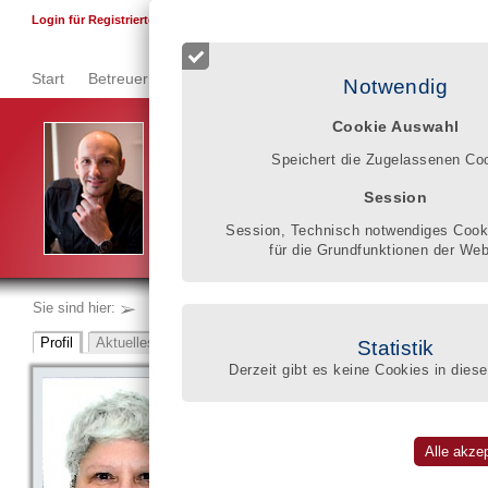
F
Login für Registrierte
Start
Betreuer finden
Qualitätsregister
Registrierung
Se
Notwendig
Cookie Auswahl
Ich wünsche mir, dass Menschen mit Betreuungsbed
Speichert die Zugelassenen Co
Qualitätsregister nutzen, um einen für sie geeignete
Ralf Hachemer
Session
Session, Technisch notwendiges Cooki
für die Grundfunktionen der Web
Sie sind hier:
Statistik
Derzeit gibt es keine Cookies in diese
PBK Betreuungen
Patrizia Bartels-Kull
eingeschrieben im BdB-Qualitätsregister
Welschstraße 12