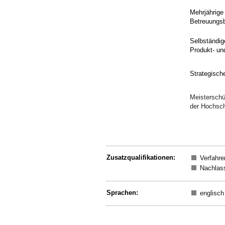
Mehrjährige 
Betreuungsbü
Selbständig
Produkt- un
Strategisch
Meisterschül
der Hochsch
Zusatzqualifikationen:
Verfahre
Nachlass
Sprachen:
englisch