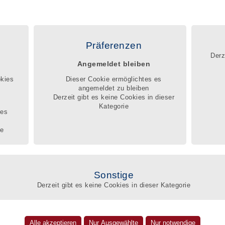
|
|
|
FAQ
Kontakt
Impressum
Datenschutz
egister
Registrierung
Service
Beschwerdemanagement
Präferenzen
Derz
Angemeldet bleiben
ng ist eine fachlich und persönlich anspruchsvolle Aufgabe. Sie erfordert
de Kompetenz und kontinuierliches berufliches Weiterlernen.
okies
Dieser Cookie ermöglichtes es
ag ins Qualitätsregister mache ich meine beruflichen Qualifikationen und
angemeldet zu bleiben
 für jedermann sichtbar.
Derzeit gibt es keine Cookies in dieser
Q
Kategorie
ges
te
Suc
Amt
Sonstige
ngsbüro
Derzeit gibt es keine Cookies in dieser Kategorie
Umk
Heikaus, LL.M.
eben im BdB-Qualitätsregister
 15
Nam