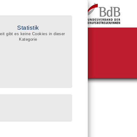
Statistik
eit gibt es keine Cookies in dieser
Kategorie
BdB-Qualitätsregister
ualifizierte Berufsbetreuer/innen
he im Register
sgerichte:
reissuche (PLZ)
enssuche