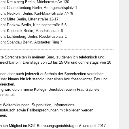
cht Kreuzberg Berlin, Möckernstraße 130
cht Charlottenburg Berlin, Amtsgerichtsplatz 1
cht Neukölln Berlin, Karl-Marx-Straße 77-79
cht Mitte Berlin, Littenstraße 12-17
cht Pankow Berlin, Kissingenstraße 5-6
cht Köpenick Berlin, Mandrellaplatz 6
cht Lichtenberg Berlin, Roedeliusplatz 1
cht Spandau Berlin, Altstädter Ring 7
ste Sprechzeiten in meinem Büro, zu denen ich telefonisch und
erreichbar bin. Dienstags von 13 bis 15 Uhr und donnerstags von 10
nen aber auch jederzeit außerhalb der Sprechzeiten vereinbart
ber hinaus bin ich ständig über einen Anrufbeantworter, Fax und
erreichen.
ung wird durch meine Kollegin Berufsbetreuerin Frau Gabriele
hrleistet.
 Weiterbildungen, Supervision, Informations-,
ustausch sowie Fallbesprechungen mit Kollegen werden
men.
in ich Mitglied im BGT-Betreuungsgerichtstag e.V. und seit 2017