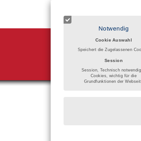
Login für Registrierte
Start
Betreuer finden
Qualitätsr
Notwendig
Cookie Auswahl
Berufsbetreuu
eine umfassen
Speichert die Zugelassenen Co
Mit dem Eintr
Arbeitsweisen
Session
Rainer Althoff
Session, Technisch notwendi
Cookies, wichtig für die
Grundfunktionen der Websei
Sie sind hier:
Betreuu
Bettina 
eingeschri
Katzlerstr.