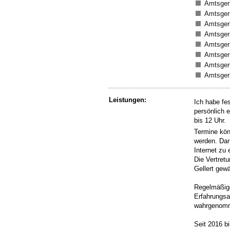
Amtsgeri
Amtsgeri
Amtsgeri
Amtsgeri
Amtsgeri
Amtsgeri
Amtsgeri
Amtsgeri
Leistungen:
Ich habe fe
persönlich 
bis 12 Uhr.
Termine kön
werden.
Darü
Internet zu 
Die Vertret
Gellert gewä
Regelmäßige
Erfahrungsa
wahrgenom
Seit 2016 b