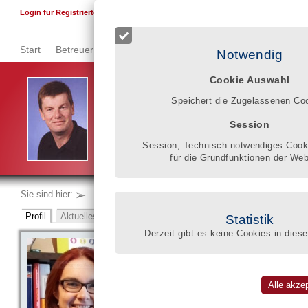
F
Login für Registrierte
Start
Betreuer finden
Qualitätsregister
Registrierung
Se
Notwendig
Cookie Auswahl
Berufsbetreuung ist eine fachlich und persönlich ans
Speichert die Zugelassenen Co
eine umfassende Kompetenz und kontinuierliches ber
Mit dem Eintrag ins Qualitätsregister mache ich mei
Session
Arbeitsweisen für jedermann sichtbar.
Rainer Althoff
Session, Technisch notwendiges Cooki
für die Grundfunktionen der Web
Sie sind hier:
Statistik
Derzeit gibt es keine Cookies in diese
Gesellschaft für gesetzliche Betre
Malich & Missal GbR
Doreen Malich
eingeschrieben im BdB-Qualitätsregister