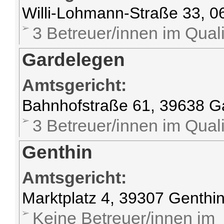
Willi-Lohmann-Straße 33, 
3 Betreuer/innen im Quali
Gardelegen
Amtsgericht:
Bahnhofstraße 61, 39638 G
3 Betreuer/innen im Quali
Genthin
Amtsgericht:
Marktplatz 4, 39307 Genthi
Keine Betreuer/innen im