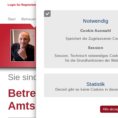
F
Login für Registrierte
Start
Betreuer finden
Qualitätsregister
Registrierung
Se
Notwendig
Cookie Auswahl
Ich wünsche mir, dass Menschen mit Betreuungsbed
Speichert die Zugelassenen Co
Qualitätsregister nutzen, um einen für sie geeignete
Ralf Hachemer
Session
Session, Technisch notwendiges Cooki
für die Grundfunktionen der Web
Sie sind hier:
Betreuer find
Statistik
Betreuer/innen in
Derzeit gibt es keine Cookies in diese
Amtsbezirken