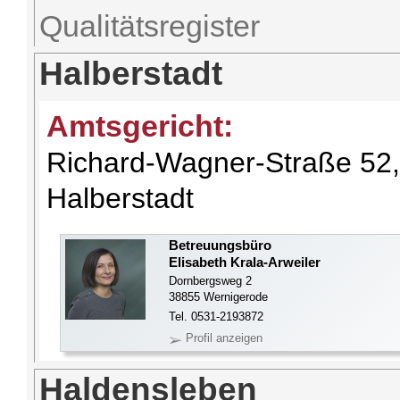
Qualitätsregister
Halberstadt
Amtsgericht:
Richard-Wagner-Straße 52
Halberstadt
Betreuungsbüro
Elisabeth Krala-Arweiler
Dornbergsweg 2
38855 Wernigerode
Tel. 0531-2193872
Profil anzeigen
Haldensleben