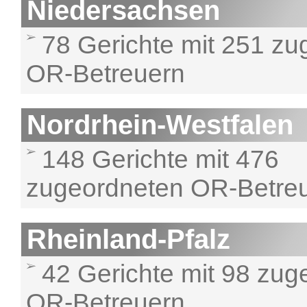
Niedersachsen
78 Gerichte mit 251 z
OR-Betreuern
Nordrhein-Westfalen
148 Gerichte mit 476
zugeordneten OR-Betre
Rheinland-Pfalz
42 Gerichte mit 98 zug
OR-Betreuern