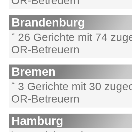
OR-Betreuern
Brandenburg
26 Gerichte mit 74 zug
OR-Betreuern
Bremen
3 Gerichte mit 30 zuge
OR-Betreuern
Hamburg