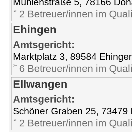
Mühlenstraße 5, 78166 Do
2 Betreuer/innen im Quali
Ehingen
Amtsgericht:
Marktplatz 3, 89584 Ehinge
6 Betreuer/innen im Quali
Ellwangen
Amtsgericht:
Schöner Graben 25, 73479 
2 Betreuer/innen im Quali