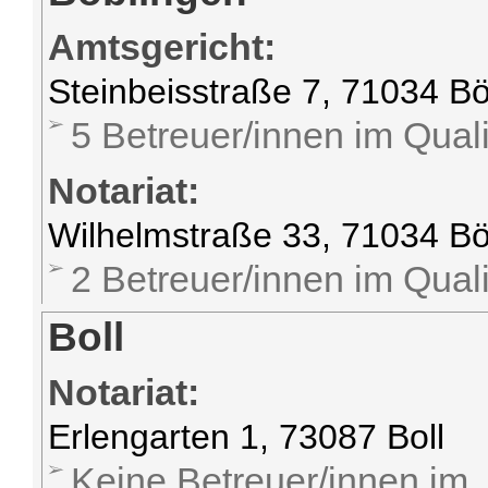
Amtsgericht:
Steinbeisstraße 7, 71034 B
5 Betreuer/innen im Quali
Notariat:
Wilhelmstraße 33, 71034 Bö
2 Betreuer/innen im Quali
Boll
Notariat:
Erlengarten 1, 73087 Boll
Keine Betreuer/innen im