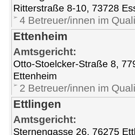
Ritterstraße 8-10, 73728 Es
4 Betreuer/innen im Quali
Ettenheim
Amtsgericht:
Otto-Stoelcker-Straße 8, 7
Ettenheim
2 Betreuer/innen im Quali
Ettlingen
Amtsgericht:
Sternengasse 26, 76275 Ett