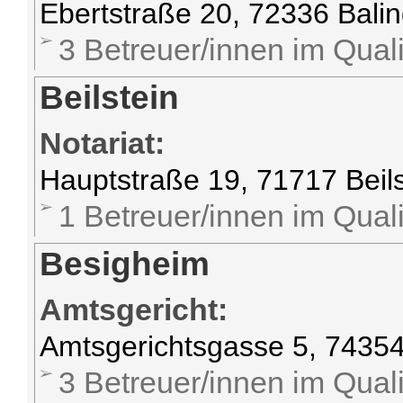
Ebertstraße 20, 72336 Bali
3 Betreuer/innen im Quali
Beilstein
Notariat:
Hauptstraße 19, 71717 Beils
1 Betreuer/innen im Quali
Besigheim
Amtsgericht:
Amtsgerichtsgasse 5, 7435
3 Betreuer/innen im Quali