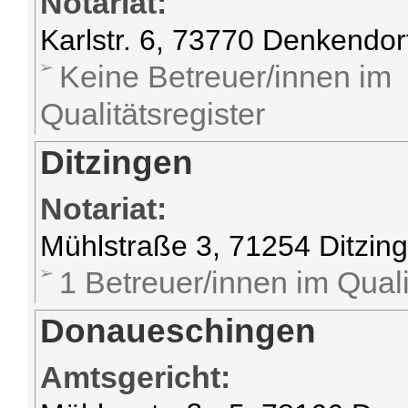
Notariat:
Karlstr. 6, 73770 Denkendor
Keine Betreuer/innen im
Qualitätsregister
Ditzingen
Notariat:
Mühlstraße 3, 71254 Ditzin
1 Betreuer/innen im Quali
Donaueschingen
Amtsgericht: