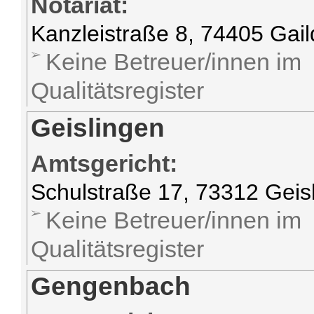
Notariat:
Kanzleistraße 8, 74405 Gail
Keine Betreuer/innen im
Qualitätsregister
Geislingen
Amtsgericht:
Schulstraße 17, 73312 Geis
Keine Betreuer/innen im
Qualitätsregister
Gengenbach