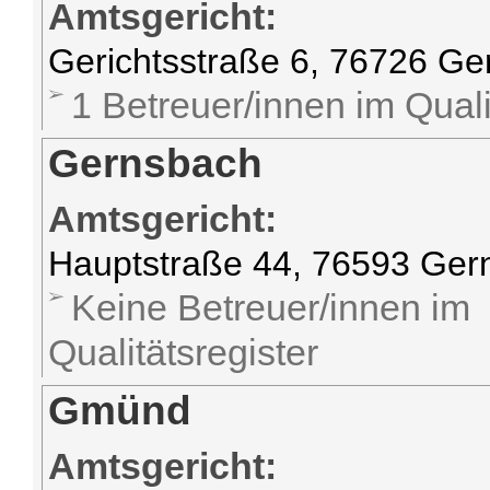
Amtsgericht:
Gerichtsstraße 6, 76726 G
1 Betreuer/innen im Quali
Gernsbach
Amtsgericht:
Hauptstraße 44, 76593 Ger
Keine Betreuer/innen im
Qualitätsregister
Gmünd
Amtsgericht: