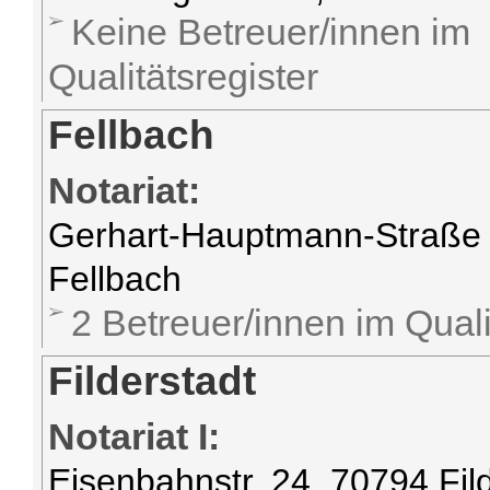
Keine Betreuer/innen im
Qualitätsregister
Fellbach
Notariat:
Gerhart-Hauptmann-Straße 
Fellbach
2 Betreuer/innen im Quali
Filderstadt
Notariat I:
Eisenbahnstr. 24, 70794 Fil