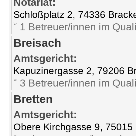
Notariat:
Schloßplatz 2, 74336 Brac
1 Betreuer/innen im Quali
Breisach
Amtsgericht:
Kapuzinergasse 2, 79206 B
3 Betreuer/innen im Quali
Bretten
Amtsgericht:
Obere Kirchgasse 9, 75015 