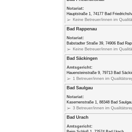
Notariat:
Hauptstraße 1, 74177 Bad Friedrichsha
Keine Betreuer/innen im Qualitä
Bad Rappenau
Notariat:
Babstadter Straße 39, 74906 Bad Ra
Keine Betreuer/innen im Qualitä
Bad Säckingen
Amtsgericht:
Hauensteinstraße 9, 79713 Bad Säck
1 Betreuer/innen im Qualitätsre
Bad Saulgau
Notariat:
Kasernenstraße 1, 88348 Bad Saulga
3 Betreuer/innen im Qualitätsre
Bad Urach
Amtsgericht:
Beim Schloß 1, 72574 Bad Urach