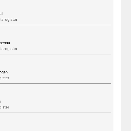
ll
tsregister
ppenau
tsregister
ingen
gister
u
gister