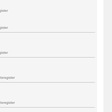
gister
gister
gister
tsregister
tsregister