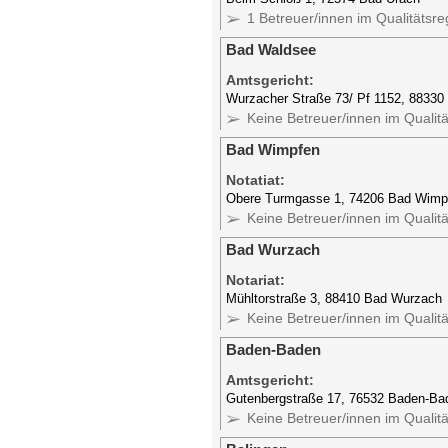
1 Betreuer/innen im Qualitätsre
Bad Waldsee
Amtsgericht:
Wurzacher Straße 73/ Pf 1152, 8833
Keine Betreuer/innen im Qualitä
Bad Wimpfen
Notatiat:
Obere Turmgasse 1, 74206 Bad Wimp
Keine Betreuer/innen im Qualitä
Bad Wurzach
Notariat:
Mühltorstraße 3, 88410 Bad Wurzach
Keine Betreuer/innen im Qualitä
Baden-Baden
Amtsgericht:
Gutenbergstraße 17, 76532 Baden-Ba
Keine Betreuer/innen im Qualitä