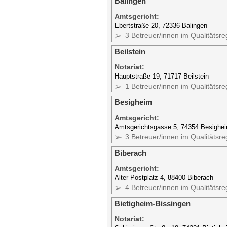
Balingen
Amtsgericht:
Ebertstraße 20, 72336 Balingen
3 Betreuer/innen im Qualitätsre
Beilstein
Notariat:
Hauptstraße 19, 71717 Beilstein
1 Betreuer/innen im Qualitätsre
Besigheim
Amtsgericht:
Amtsgerichtsgasse 5, 74354 Besighe
3 Betreuer/innen im Qualitätsre
Biberach
Amtsgericht:
Alter Postplatz 4, 88400 Biberach
4 Betreuer/innen im Qualitätsre
Bietigheim-Bissingen
Notariat: